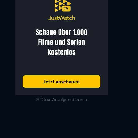
Lisa Vidal
Jose Yenque
Sally
Scasse
Diese Anzeige entfernen