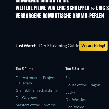
KOMMENDE DRAMA FILME
WEITERE FILME VON ERIC SCHAEFFER & ERIC 
VERBORGENE ROMANTISCHE DRAMA-PERLEN
JustWatch
|
Der Streaming Guide
We are hiring!
Top 5 Filme
Top 5 Serien
Der Astronaut - Project
Silo
Hail Mary
House of the Dragon
Glennkill: Ein Schafskrimi
Lucky
Die Odyssee
Die Westies
Masters of the Universe
Der Rookie