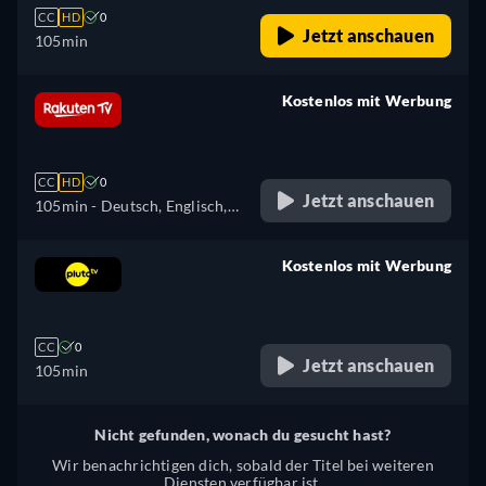
CC
HD
0
Jetzt anschauen
105min
Kostenlos mit Werbung
retail price
CC
HD
0
Jetzt anschauen
105min
- Deutsch, Englisch,
Italienisch
Kostenlos mit Werbung
retail price
CC
0
Jetzt anschauen
105min
Nicht gefunden, wonach du gesucht hast?
Wir benachrichtigen dich, sobald der Titel bei weiteren
Diensten verfügbar ist.