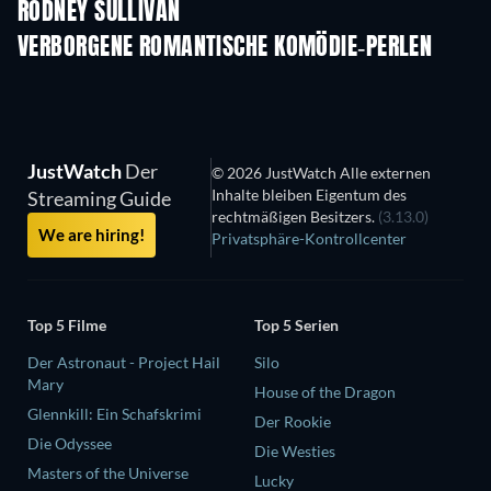
RODNEY SULLIVAN
VERBORGENE ROMANTISCHE KOMÖDIE-PERLEN
Serie
JustWatch
Der
© 2026 JustWatch Alle externen
Inhalte bleiben Eigentum des
Streaming Guide
rechtmäßigen Besitzers.
(3.13.0)
We are hiring!
Privatsphäre-Kontrollcenter
Top 5 Filme
Top 5 Serien
Der Astronaut - Project Hail
Silo
Mary
House of the Dragon
Glennkill: Ein Schafskrimi
Der Rookie
Die Odyssee
Die Westies
Masters of the Universe
Lucky