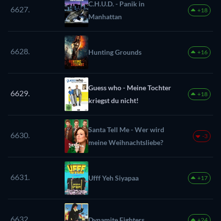
C.H.U.D. - Panik in
6627.
+18
Manhattan
6628.
Hunting Grounds
+16
Guess who - Meine Tochter
6629.
+18
kriegst du nicht!
Santa Tell Me - Wer wird
6630.
-3
meine Weihnachtsliebe?
6631.
Ufff Yeh Siyapaa
+17
6632.
Dynamite Fighters
+24