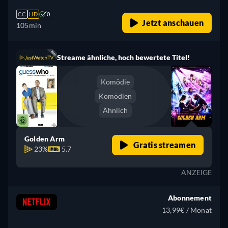
CC
HD
0
Jetzt anschauen
105min
Streame ähnliche, hoch bewertete Titel!
Komödie
Komödien
Ähnlich
Golden Arm
Gratis streamen
23%
5.7
ANZEIGE
Abonnement
13,99€ / Monat