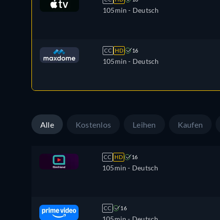
105min
- Deutsch
CC
HD
16
105min
- Deutsch
Alle
Kostenlos
Leihen
Kaufen
CC
HD
16
105min
- Deutsch
CC
16
105min
- Deutsch