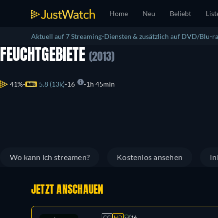
Home
Neu
Beliebt
List
Aktuell auf 7 Streaming-Diensten & zusätzlich auf DVD/Blu-ra
FEUCHTGEBIETE
(2013)
41%
5.8 (13k)
16
1h 45min
Wo kann ich streamen?
Kostenlos ansehen
In
JETZT ANSCHAUEN
CC
HD
16