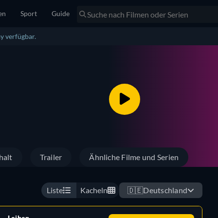
en
Sport
Guide
y verfügbar.
halt
Trailer
Ähnliche Filme und Serien
Liste
Kacheln
🇩🇪
Deutschland
Leihen