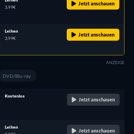
Jetzt anschauen
3,99€
Leihen
Jetzt anschauen
3,99€
ANZEIGE
DVD/Blu-ray
Kostenlos
Jetzt anschauen
retail price
Leihen
Jetzt anschauen