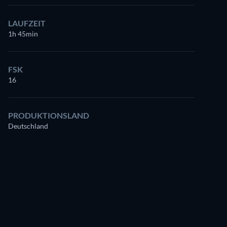
LAUFZEIT
1h 45min
FSK
16
PRODUKTIONSLAND
Deutschland