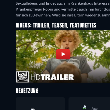
Sexuallebens und findet auch im Krankenhaus Interessante
Krankenpfleger Robin und vermittelt auch ihm furchtlos
für sich zu gewinnen? Wird sie ihre Eltern wieder zus
VIDEOS: TRAILER, TEASER, FEATURETTES
BESETZUNG