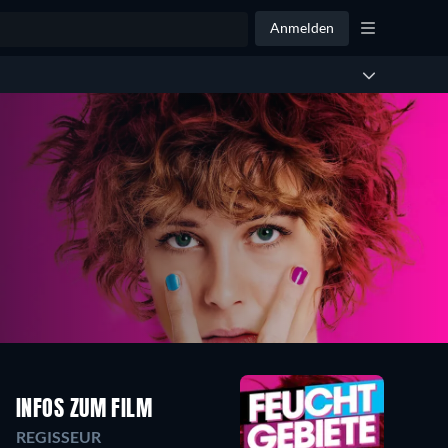
Anmelden
INFOS ZUM FILM
REGISSEUR