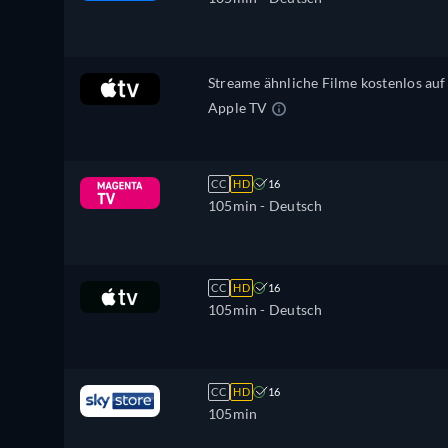
Streame ähnliche Filme kostenlos auf
Apple TV
CC
HD
16
105min
- Deutsch
CC
HD
16
105min
- Deutsch
CC
HD
16
105min