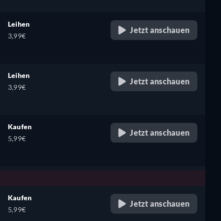
Leihen
Jetzt anschauen
3,99€
Leihen
Jetzt anschauen
3,99€
Kaufen
Jetzt anschauen
5,99€
Kaufen
Jetzt anschauen
5,99€