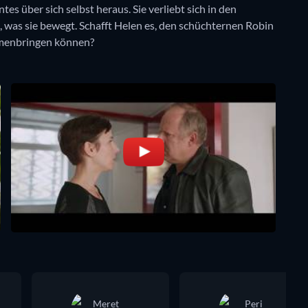
s über sich selbst heraus. Sie verliebt sich in den
, was sie bewegt. Schafft Helen es, den schüchternen Robin
ammenbringen können?