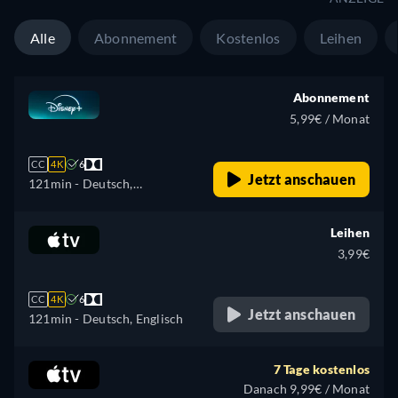
Alle
Abonnement
Kostenlos
Leihen
Abonnement
5,99€ / Monat
CC
4K
6
Jetzt anschauen
121min
- Deutsch,
Tschechisch, Englisch,
Spanisch, Spanisch
Leihen
(Lateinamerika), Französisch,
3,99€
Ungarisch, Italienisch,
Japanisch, Koreanisch,
CC
4K
6
Polnisch, Portugiesisch
Jetzt anschauen
121min
- Deutsch, Englisch
(Brasilien), Slowakisch,
Türkisch
7 Tage kostenlos
Danach 9,99€ / Monat