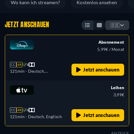
Wo kann ich streamen?
Kostenlos ansehen
JETZT ANSCHAUEN
🇩🇪
Abonnement
5,99€ / Monat
CC
4K
6
Jetzt anschauen
121min
- Deutsch,
Tschechisch, Englisch,
Spanisch, Spanisch
Leihen
(Lateinamerika), Französisch,
3,99€
Ungarisch, Italienisch,
Japanisch, Koreanisch,
CC
4K
6
Polnisch, Portugiesisch
Jetzt anschauen
121min
- Deutsch, Englisch
(Brasilien), Slowakisch,
Türkisch
ANZEIGE