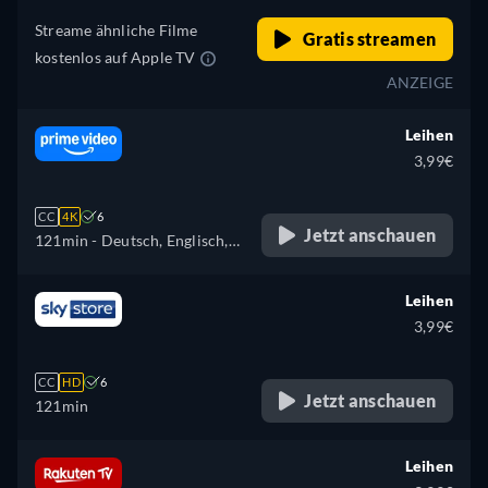
Streame ähnliche Filme
Gratis streamen
kostenlos auf Apple TV
ANZEIGE
Leihen
3,99€
CC
4K
6
Jetzt anschauen
121min
- Deutsch, Englisch,
Spanisch, Französisch,
Italienisch, Polnisch,
Leihen
Portugiesisch
3,99€
CC
HD
6
Jetzt anschauen
121min
Leihen