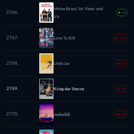
Meine Braut, ihr Vater und
2766.
+1
ich
2767.
Love To Kill
-105
2768.
Little Jar
-35
2769.
Krieg der Sterne
-34
2770.
பவுல்வர்டு
-88