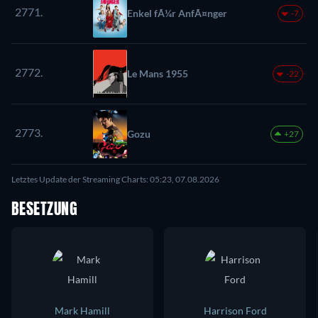
2771.
Enkel fÃ¼r AnfÃ¤nger
-7
2772.
Le Mans 1955
-22
2773.
Gozu
+27
Letztes Update der Streaming Charts: 05:23, 07.08.2026
BESETZUNG
Mark Hamill
Harrison Ford