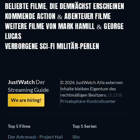
BELIEBTE FILME, DIE DEMNÄCHST ERSCHEINEN
KOMMENDE ACTION & ABENTEUER FILME
WEITERE FILME VON MARK HAMILL & GEORGE
LUCAS
VERBORGENE SCI-FI MILITÄR-PERLEN
Serie
JustWatch
Der
© 2026 JustWatch Alle externen
Inhalte bleiben Eigentum des
Streaming Guide
rechtmäßigen Besitzers.
(3.13.0)
We are hiring!
Privatsphäre-Kontrollcenter
Top 5 Filme
Top 5 Serien
Der Astronaut - Project Hail
Silo