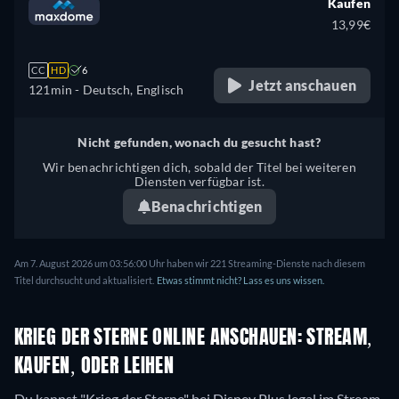
Kaufen
13,99€
CC
HD
6
Jetzt anschauen
121min
- Deutsch, Englisch
Nicht gefunden, wonach du gesucht hast?
Wir benachrichtigen dich, sobald der Titel bei weiteren
Diensten verfügbar ist.
Benachrichtigen
Am 7. August 2026 um 03:56:00 Uhr haben wir 221 Streaming-Dienste nach diesem
Titel durchsucht und aktualisiert.
Etwas stimmt nicht? Lass es uns wissen.
KRIEG DER STERNE ONLINE ANSCHAUEN: STREAM,
KAUFEN, ODER LEIHEN
Du kannst "Krieg der Sterne" bei Disney Plus legal im Stream