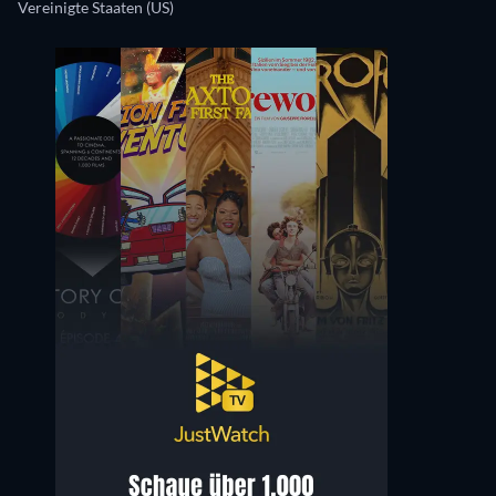
Vereinigte Staaten (US)