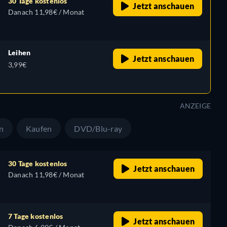
30 Tage kostenlos
Jetzt anschauen
Danach 11,98€ / Monat
Leihen
Jetzt anschauen
3,99€
ANZEIGE
n
Kaufen
DVD/Blu-ray
30 Tage kostenlos
Jetzt anschauen
Danach 11,98€ / Monat
7 Tage kostenlos
Jetzt anschauen