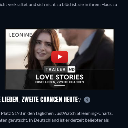
ht verkraftet und sich nicht zu blöd ist, sie in ihrem Haus zu
E LIEBEN, ZWEITE CHANCEN HEUTE?
uf Platz 5198 in den täglichen JustWatch Streaming-Charts.
ten gerutscht. In Deutschland ist er derzeit beliebter als