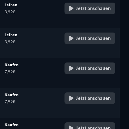
Leihen
Jetzt anschauen
3,99€
Leihen
Jetzt anschauen
3,99€
Kaufen
Jetzt anschauen
7,99€
Kaufen
Jetzt anschauen
7,99€
Kaufen
Jetzt anschauen