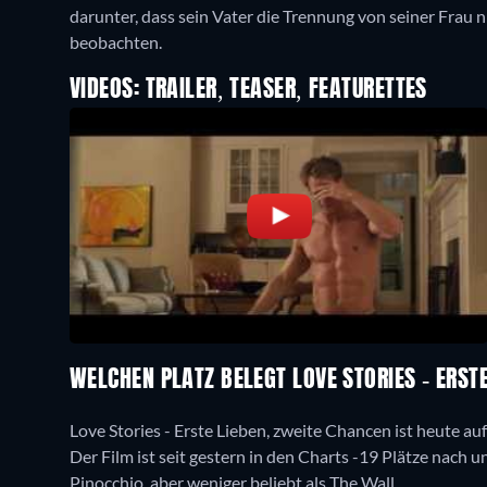
darunter, dass sein Vater die Trennung von seiner Frau nic
beobachten.
VIDEOS: TRAILER, TEASER, FEATURETTES
WELCHEN PLATZ BELEGT LOVE STORIES - ERST
Love Stories - Erste Lieben, zweite Chancen ist heute a
Der Film ist seit gestern in den Charts -19 Plätze nach un
Pinocchio, aber weniger beliebt als The Wall.