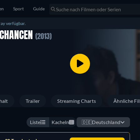
en
Sport
Guide
ay verfügbar.
E CHANCEN
(2013)
halt
Trailer
Streaming Charts
Ähnliche Fi
Liste
Kacheln
🇩🇪
Deutschland