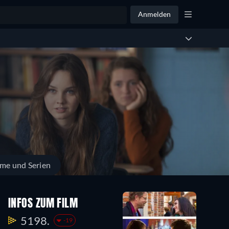
Anmelden
lme und Serien
INFOS ZUM FILM
5198.
-19