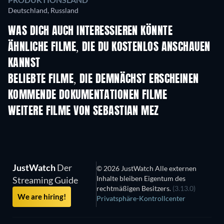
Deutschland, Russland
WAS DICH AUCH INTERESSIEREN KÖNNTE
ÄHNLICHE FILME, DIE DU KOSTENLOS ANSCHAUEN
KANNST
BELIEBTE FILME, DIE DEMNÄCHST ERSCHEINEN
KOMMENDE DOKUMENTATIONEN FILME
Jean-Paul Goude : le
voleur de couleurs
WEITERE FILME VON SEBASTIAN MEZ
JustWatch
Der
© 2026 JustWatch Alle externen
Inhalte bleiben Eigentum des
Streaming Guide
rechtmäßigen Besitzers.
(3.13.0)
We are hiring!
Privatsphäre-Kontrollcenter