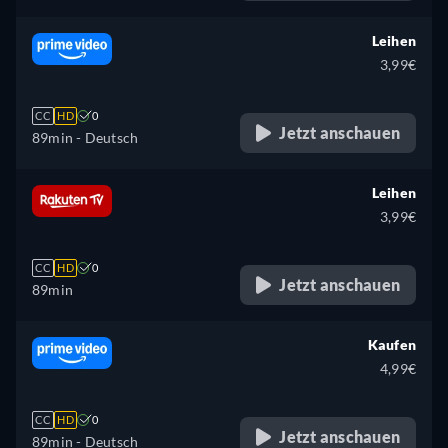
Leihen
3,99€
CC
HD
0
Jetzt anschauen
89min
- Deutsch
Leihen
3,99€
CC
HD
0
Jetzt anschauen
89min
Kaufen
4,99€
CC
HD
0
Jetzt anschauen
89min
- Deutsch