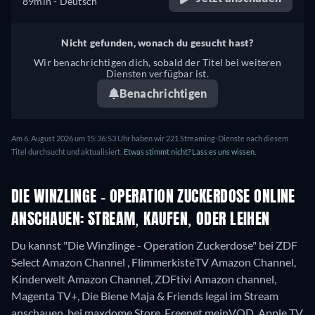
89min
- Deutsch
Nicht gefunden, wonach du gesucht hast?
Wir benachrichtigen dich, sobald der Titel bei weiteren
Diensten verfügbar ist.
Benachrichtigen
Am 6. August 2026 um 15:36:53 Uhr haben wir 221 Streaming-Dienste nach diesem
Titel durchsucht und aktualisiert.
Etwas stimmt nicht? Lass es uns wissen.
DIE WINZLINGE - OPERATION ZUCKERDOSE ONLINE
ANSCHAUEN: STREAM, KAUFEN, ODER LEIHEN
Du kannst "Die Winzlinge - Operation Zuckerdose" bei ZDF
Select Amazon Channel , FlimmerkisteTV Amazon Channel,
Kinderwelt Amazon Channel, ZDFtivi Amazon channel,
Magenta TV+, Die Biene Maja & Friends legal im Stream
anschauen, bei maxdome Store, Freenet meinVOD, Apple TV