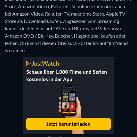
Store, Amazon Video, Rakuten TV online leihen oder auch
bei Amazon Video, Rakuten TV, maxdome Store, Apple TV
Store als Download kaufen.
Abgesehen vom Streaming
kannst du den Film auf DVD und Blu-ray bei Videobuster,
Amazon DVD / Blu-ray, Buecher, Hugendubel kaufen oder
leihen.
Du kannst diesen Titel auch kostenlos auf filmfriend
streamen.