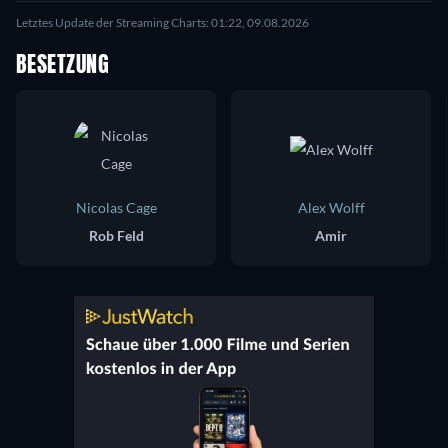
Letztes Update der Streaming Charts: 01:22, 09.08.2026
BESETZUNG
Nicolas Cage
Alex Wolff
Rob Feld
Amir