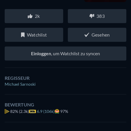
2k
383
Watchlist
Gesehen
Einloggen
, um Watchlist zu syncen
REGISSEUR
Michael Sarnoski
BEWERTUNG
82%
(2.3k)
6.9 (106k)
97%