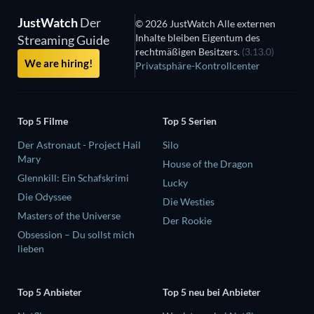
JustWatch
Der
© 2026 JustWatch Alle externen
Inhalte bleiben Eigentum des
Streaming Guide
rechtmäßigen Besitzers.
(3.13.0)
We are hiring!
Privatsphäre-Kontrollcenter
Top 5 Filme
Top 5 Serien
Der Astronaut - Project Hail
Silo
Mary
House of the Dragon
Glennkill: Ein Schafskrimi
Lucky
Die Odyssee
Die Westies
Masters of the Universe
Der Rookie
Obsession – Du sollst mich
lieben
Top 5 Anbieter
Top 5 neu bei Anbieter