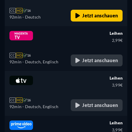
CC
HD
16
Jetzt anschauen
92min
- Deutsch
Leihen
2,99€
CC
HD
16
Jetzt anschauen
92min
- Deutsch, Englisch
Leihen
3,99€
CC
HD
16
Jetzt anschauen
92min
- Deutsch, Englisch
Leihen
3,99€