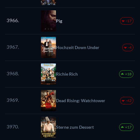
3966.
Pig
-17
3967.
Hochzeit Down Under
-4
3968.
Richie Rich
+18
3969.
Dead Rising: Watchtower
-42
3970.
Sterne zum Dessert
+17