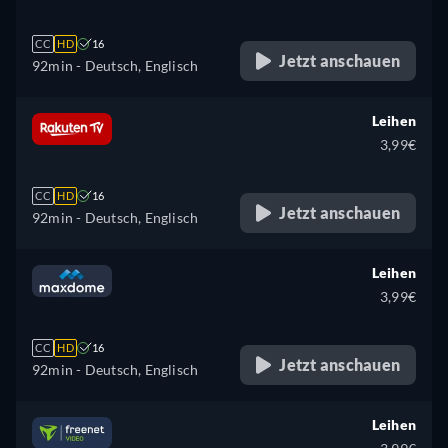
CC
HD
16
Jetzt anschauen
92min
- Deutsch, Englisch
Leihen
3,99€
CC
HD
16
Jetzt anschauen
92min
- Deutsch, Englisch
Leihen
3,99€
CC
HD
16
Jetzt anschauen
92min
- Deutsch, Englisch
Leihen