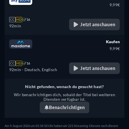
9,99€
CC
HD
16
Jetzt anschauen
92min
Kaufen
9,99€
CC
HD
16
Jetzt anschauen
92min
- Deutsch, Englisch
Nicht gefunden, wonach du gesucht hast?
Wir benachrichtigen dich, sobald der Titel bei weiteren
Diensten verfügbar ist.
Benachrichtigen
Am 9. August 2026 um 03:34:50 Uhr haben wir 221 Streaming-Dienste nach diesem