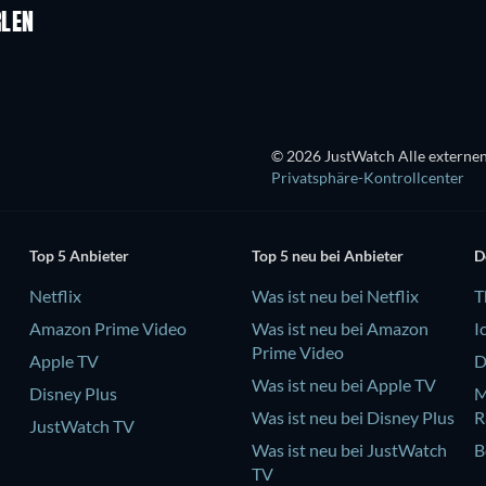
RLEN
Serie
© 2026 JustWatch Alle externen
Privatsphäre-Kontrollcenter
Top 5 Anbieter
Top 5 neu bei Anbieter
D
Netflix
Was ist neu bei Netflix
T
Amazon Prime Video
Was ist neu bei Amazon
I
Prime Video
Apple TV
D
Was ist neu bei Apple TV
Disney Plus
M
Was ist neu bei Disney Plus
R
JustWatch TV
Was ist neu bei JustWatch
B
TV