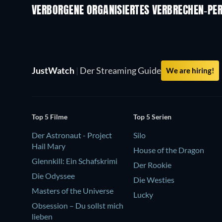
VERBORGENE ORGANISIERTES VERBRECHEN-PE
Serie
JustWatch
|
Der Streaming Guide
We are hiring!
Top 5 Filme
Top 5 Serien
Der Astronaut - Project
Silo
Hail Mary
House of the Dragon
Glennkill: Ein Schafskrimi
Der Rookie
Die Odyssee
Die Westies
Masters of the Universe
Lucky
Obsession – Du sollst mich
lieben