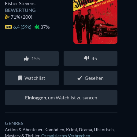
Fisher Stevens
BEWERTUNG
71%
(200)
6.4 (59k)
37%
155
45
Watchlist
Gesehen
Einloggen
, um Watchlist zu syncen
GENRES
Action & Abenteuer, Komödien, Krimi, Drama, Historisch,
Mystery & Thriller
,
Organisiertes Verbrechen