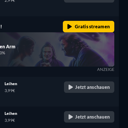
2,99€
!
Gratis streamen
den Arm
00%
ANZEIGE
Leihen
Jetzt anschauen
3,99€
Leihen
Jetzt anschauen
3,99€