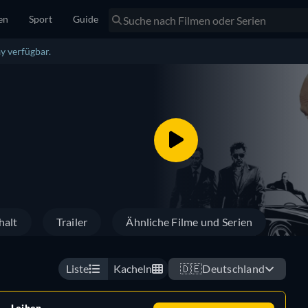
en
Sport
Guide
y verfügbar.
halt
Trailer
Ähnliche Filme und Serien
Liste
Kacheln
🇩🇪
Deutschland
Leihen