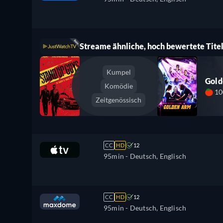
Streame ähnliche, hoch bewertete Titel
Kumpel
Gol
Komödie
1
Zeitgenössisch
CC
HD
12
95min
- Deutsch, Englisch
CC
HD
12
95min
- Deutsch, Englisch