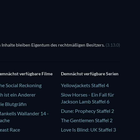
 Inhalte bleiben Eigentum des rechtmäßigen Besitzers.
(3.13.0)
emnächst verfügbare Filme
Demnächst verfügbare Serien
he Social Reckoning
Yellowjackets Staffel 4
ch ist ein Anderer
Slow Horses - Ein Fall für
Jackson Lamb Staffel 6
ie Blutgräfin
Dune: Prophecy Staffel 2
ankells Wallander 14 -
ache
The Gentlemen Staffel 2
east Race
Love Is Blind: UK Staffel 3