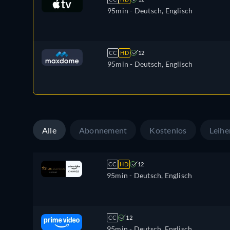
95min
- Deutsch, Englisch
CC
HD
12
95min
- Deutsch, Englisch
Alle
Abonnement
Kostenlos
Leihe
CC
HD
12
95min
- Deutsch, Englisch
CC
12
95min
- Deutsch, Englisch