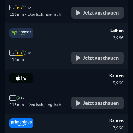
CC
HD
12
Jetzt anschauen
116min
- Deutsch, Englisch
Leihen
3,99€
CC
HD
12
Jetzt anschauen
116min
Kaufen
5,99€
CC
12
Jetzt anschauen
116min
- Deutsch, Englisch
Kaufen
7,99€