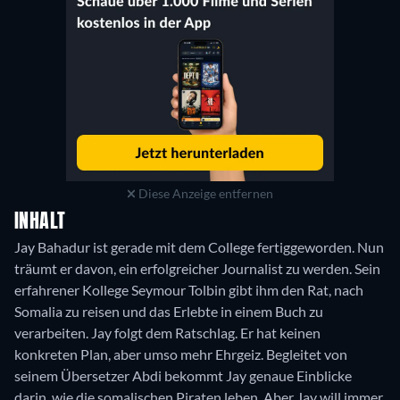
Diese Anzeige entfernen
INHALT
Jay Bahadur ist gerade mit dem College fertiggeworden. Nun
träumt er davon, ein erfolgreicher Journalist zu werden. Sein
erfahrener Kollege Seymour Tolbin gibt ihm den Rat, nach
Somalia zu reisen und das Erlebte in einem Buch zu
verarbeiten. Jay folgt dem Ratschlag. Er hat keinen
konkreten Plan, aber umso mehr Ehrgeiz. Begleitet von
seinem Übersetzer Abdi bekommt Jay genaue Einblicke
darin, wie die somalischen Piraten leben. Aber Jay will immer