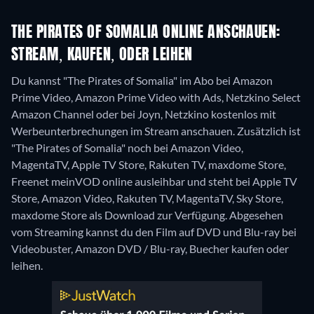
THE PIRATES OF SOMALIA ONLINE ANSCHAUEN:
STREAM, KAUFEN, ODER LEIHEN
Du kannst "The Pirates of Somalia" im Abo bei Amazon
Prime Video, Amazon Prime Video with Ads, Netzkino Select
Amazon Channel oder bei Joyn, Netzkino kostenlos mit
Werbeunterbrechungen im Stream anschauen. Zusätzlich ist
"The Pirates of Somalia" noch bei Amazon Video,
MagentaTV, Apple TV Store, Rakuten TV, maxdome Store,
Freenet meinVOD online ausleihbar und steht bei Apple TV
Store, Amazon Video, Rakuten TV, MagentaTV, Sky Store,
maxdome Store als Download zur Verfügung.
Abgesehen
vom Streaming kannst du den Film auf DVD und Blu-ray bei
Videobuster, Amazon DVD / Blu-ray, Buecher kaufen oder
leihen.