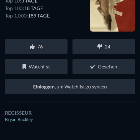
Top 10:
3 TAGE
Top 100:
18 TAGE
Top 1.000:
189 TAGE
76
24
Watchlist
Gesehen
Einloggen
, um Watchlist zu syncen
REGISSEUR
Bryan Buckley