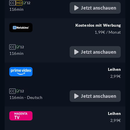
CC
HD
12
Jetzt anschauen
116min
Kostenlos mit Werbung
1,99€ / Monat
CC
12
Jetzt anschauen
116min
Leihen
2,99€
CC
12
Jetzt anschauen
116min
- Deutsch
Leihen
2,99€