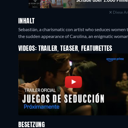
Diese An
INHALT
Sebastián, a charismatic con artist who seduces women to
the sudden appearance of Carolina, an enigmatic woman w
VIDEOS: TRAILER, TEASER, FEATURETTES
BESETZUNG