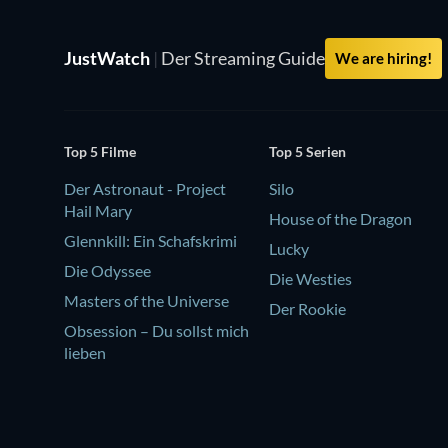
JustWatch
|
Der Streaming Guide
We are hiring!
Top 5 Filme
Top 5 Serien
Der Astronaut - Project
Silo
Hail Mary
House of the Dragon
Glennkill: Ein Schafskrimi
Lucky
Die Odyssee
Die Westies
Masters of the Universe
Der Rookie
Obsession – Du sollst mich
lieben