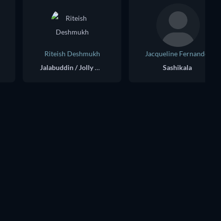
Riteish Deshmukh
Jacqueline Fernandez
Jalabuddin / Jolly No. 1
Sashikala