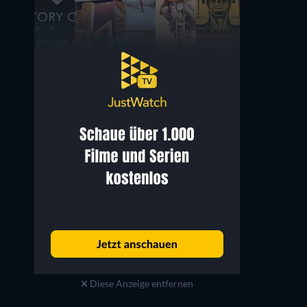
Sonam Bajwa
Nargis Fakhri
Zara Akhtar
Kaanchi
Diese Anzeige entfernen