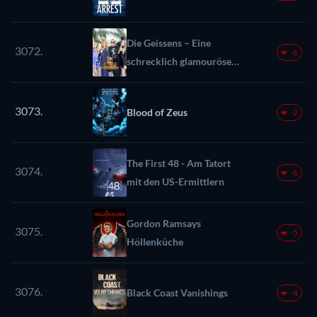
Die Geissens – Eine
3072.
-6
schrecklich glamouröse
Familie
3073.
Blood of Zeus
-2
The First 48 - Am Tatort
3074.
-6
mit den US-Ermittlern
Gordon Ramsays
3075.
-5
Höllenküche
3076.
Black Coast Vanishings
-4