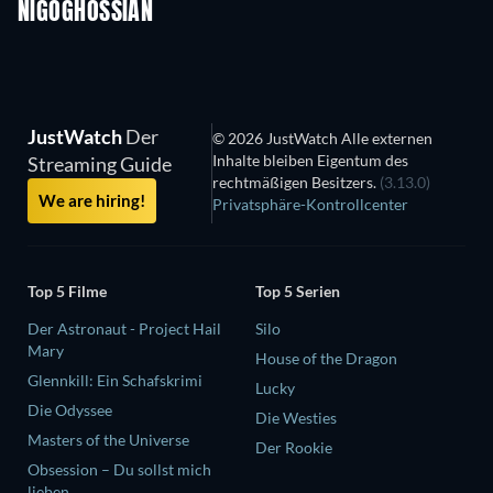
NIGOGHOSSIAN
Serie
Serie
S
JustWatch
Der
© 2026 JustWatch Alle externen
Inhalte bleiben Eigentum des
Streaming Guide
rechtmäßigen Besitzers.
(3.13.0)
We are hiring!
Privatsphäre-Kontrollcenter
Top 5 Filme
Top 5 Serien
Der Astronaut - Project Hail
Silo
Mary
House of the Dragon
Glennkill: Ein Schafskrimi
Lucky
Die Odyssee
Die Westies
Masters of the Universe
Der Rookie
Obsession – Du sollst mich
lieben