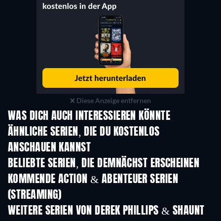
Diese Anzeige entfernen
WAS DICH AUCH INTERESSIEREN KÖNNTE
Serie
Serie
S
ÄHNLICHE SERIEN, DIE DU KOSTENLOS
ANSCHAUEN KANNST
Serie
Serie
S
BELIEBTE SERIEN, DIE DEMNÄCHST ERSCHEINEN
Serie
Serie
S
KOMMENDE ACTION & ABENTEUER SERIEN
(STREAMING)
Staffel 2
Staffel 2
Staf
WEITERE SERIEN VON DEREK PHILLIPS & SHAUNT