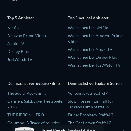
Top 5 Anbieter
Top 5 neu bei Anbieter
Netflix
Was ist neu bei Netflix
Amazon Prime Video
Was ist neu bei Amazon Prime
Video
Apple TV
Was ist neu bei Apple TV
Disney Plus
Was ist neu bei Disney Plus
JustWatch TV
Was ist neu bei JustWatch TV
Demnächst verfügbare Filme
Demnächst verfügbare Serien
The Social Reckoning
Yellowjackets Staffel 4
Carmen: Salzburger Festspiele
Slow Horses - Ein Fall für
2026
Jackson Lamb Staffel 6
THE RIBBON HERO
Dune: Prophecy Staffel 2
Columbo: A Trace of Murder
The Gentlemen Staffel 2
Jean-Paul Goude : le voleur de
Love Is Blind: UK Staffel 3