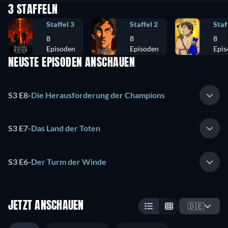
3 STAFFELN
Staffel 3
Staffel 2
Staf
8
8
8
Episoden
Episoden
Epis
NEUSTE EPISODEN ANSCHAUEN
S3 E8
-
Die Herausforderung der Champions
S3 E7
-
Das Land der Toten
S3 E6
-
Der Turm der Winde
JETZT ANSCHAUEN
🇩🇪