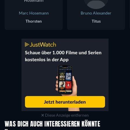
Marc Hosemann
Bruno Alexander
Thorsten
Titus
Diese Anzeige entfernen
WAS DICH AUCH INTERESSIEREN KÖNNTE
Serie
Serie
S