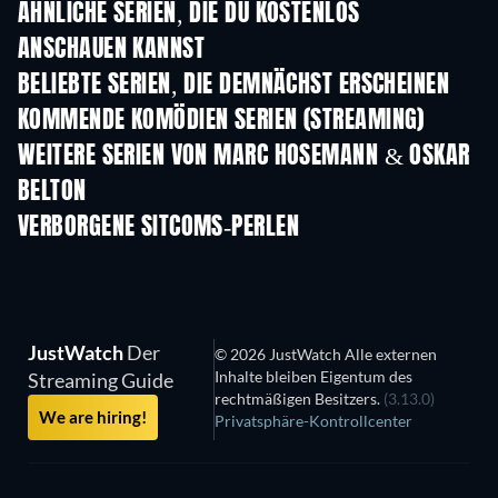
ÄHNLICHE SERIEN, DIE DU KOSTENLOS
ANSCHAUEN KANNST
Serie
Serie
S
BELIEBTE SERIEN, DIE DEMNÄCHST ERSCHEINEN
Serie
Serie
S
KOMMENDE KOMÖDIEN SERIEN (STREAMING)
Staffel 6
Staffel 2
Staf
WEITERE SERIEN VON MARC HOSEMANN & OSKAR
BELTON
Serie
Serie
S
VERBORGENE SITCOMS-PERLEN
Serie
Serie
S
JustWatch
Der
© 2026 JustWatch Alle externen
Inhalte bleiben Eigentum des
Streaming Guide
rechtmäßigen Besitzers.
(3.13.0)
We are hiring!
Privatsphäre-Kontrollcenter