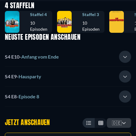
4 STAFFELN
Staffel 4
Staffel 3
10
10
Episoden
Episoden
NEUSTE EPISODEN ANSCHAUEN
S4 E10
-
Anfang vom Ende
S4 E9
-
Hausparty
S4 E8
-
Episode 8
JETZT ANSCHAUEN
🇩🇪