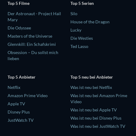
Top 5 Filme
Top 5 Serien
Der Astronaut - Project Hail
Silo
Mary
House of the Dragon
Die Odyssee
Lucky
Masters of the Universe
Die Westies
Glennkill: Ein Schafskrimi
Ted Lasso
Obsession – Du sollst mich
lieben
Top 5 Anbieter
Top 5 neu bei Anbieter
Netflix
Was ist neu bei Netflix
Amazon Prime Video
Was ist neu bei Amazon Prime
Video
Apple TV
Was ist neu bei Apple TV
Disney Plus
Was ist neu bei Disney Plus
JustWatch TV
Was ist neu bei JustWatch TV