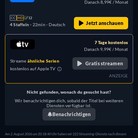
Danach 8,99€ / Monat
CC
HD
12
Jetzt anschauen
4 Staffeln -
22min
- Deutsch
7 Tage kostenlos
Danach 9,99€ / Monat
Streame
ähnliche Serien
Gratis streamen
kostenlos auf
Apple TV
ANZEIGE
Nicht gefunden, wonach du gesucht hast?
Wir benachrichtigen dich, sobald der Titel bei weiteren
Diensten verfügbar ist.
Benachrichtigen
Am 2. August 2026 um 20:18:40 Uhr haben wir 222 Streaming-Dienste nach diesem