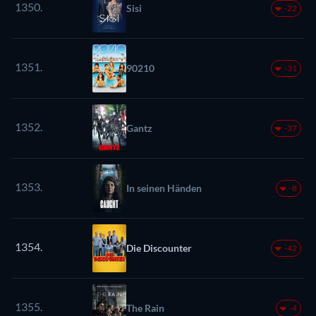
1350.
Sisi
-22
1351.
90210
-31
1352.
Gantz
-37
1353.
In seinen Händen
-8
1354.
Die Discounter
-42
1355.
The Rain
-4