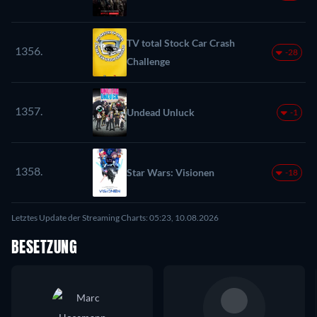
TV total Stock Car Crash
1356.
-28
Challenge
1357.
Undead Unluck
-1
1358.
Star Wars: Visionen
-18
Letztes Update der Streaming Charts: 05:23, 10.08.2026
BESETZUNG