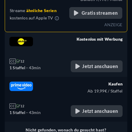
Streame
ähnliche Serien
Gratis streamen
kostenlos auf
Apple TV
ANZEIGE
Kostenlos mit Werbung
retail price
CC
12
Jetzt anschauen
1 Staffel -
43min
Kaufen
Ab 19,99€ / Staffel
CC
12
Jetzt anschauen
1 Staffel -
43min
Nicht gefunden, wonach du gesucht hast?