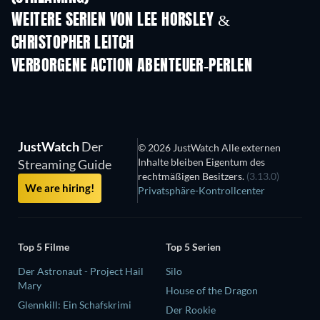
WEITERE SERIEN VON LEE HORSLEY &
CHRISTOPHER LEITCH
Serie
Serie
S
VERBORGENE ACTION ABENTEUER-PERLEN
Serie
JustWatch
Der
© 2026 JustWatch Alle externen
Inhalte bleiben Eigentum des
Streaming Guide
rechtmäßigen Besitzers.
(3.13.0)
We are hiring!
Privatsphäre-Kontrollcenter
Top 5 Filme
Top 5 Serien
Der Astronaut - Project Hail
Silo
Mary
House of the Dragon
Glennkill: Ein Schafskrimi
Der Rookie