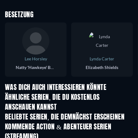
BESETZUNG
Lee Horsley
Lynda Carter
Natty 'Hawkeye' Bumppo
Elizabeth Shields
WAS DICH AUCH INTERESSIEREN KÖNNTE
Serie
Serie
S
ÄHNLICHE SERIEN, DIE DU KOSTENLOS
ANSCHAUEN KANNST
Serie
Serie
S
BELIEBTE SERIEN, DIE DEMNÄCHST ERSCHEINEN
Serie
Serie
S
KOMMENDE ACTION & ABENTEUER SERIEN
(STREAMING)
Staffel 2
Staffel 2
Staf