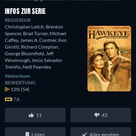
INFOS ZUR SERIE
REGISSEUR
Christopher Leitch
,
Brenton
Spencer
,
Brad Turner
,
Michael
Caffey
,
James A. Contner
,
Ken
Girotti
,
Richard Compton
,
George Bloomfield
,
Jeff
Woolnough
,
Jesús Salvador
Treviño
,
Neill Fearnley
Weiterlesen
BEWERTUNG
12%
(54)
7.8
11
43
Listen
Alles gesehen