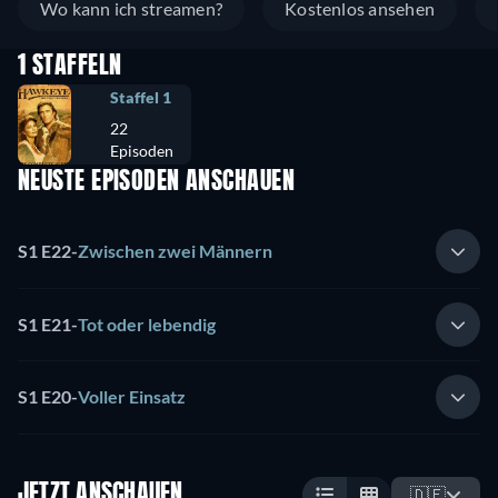
Wo kann ich streamen?
Kostenlos ansehen
1 STAFFELN
Staffel 1
22
Episoden
NEUSTE EPISODEN ANSCHAUEN
S1 E22
-
Zwischen zwei Männern
S1 E21
-
Tot oder lebendig
S1 E20
-
Voller Einsatz
JETZT ANSCHAUEN
🇩🇪