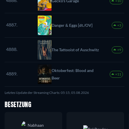
4886.
Gecko's Garage
+10
4887.
Danger & Eggs [dt./OV]
+3
4888.
The Tattooist of Auschwitz
+9
Oktoberfest: Blood and
4889.
+11
Beer
Letztes Update der Streaming Charts: 05:15, 05.08.2026
BESETZUNG