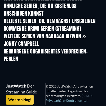
ÄHNLICHE SERIEN, DIE DU KOSTENLOS
ANSCHAUEN KANNST
Serie
Serie
S
BELIEBTE SERIEN, DIE DEMNÄCHST ERSCHEINEN
Serie
Serie
S
KOMMENDE KRIMI SERIEN (STREAMING)
Staffel 6
Staffel 2
Staf
WEITERE SERIEN VON NABHAAN RIZWAN &
JONNY CAMPBELL
Serie
Serie
S
VERBORGENE ORGANISIERTES VERBRECHEN-
PERLEN
JustWatch
Der
© 2026 JustWatch Alle externen
Inhalte bleiben Eigentum des
Streaming Guide
rechtmäßigen Besitzers.
(3.13.0)
We are hiring!
Privatsphäre-Kontrollcenter