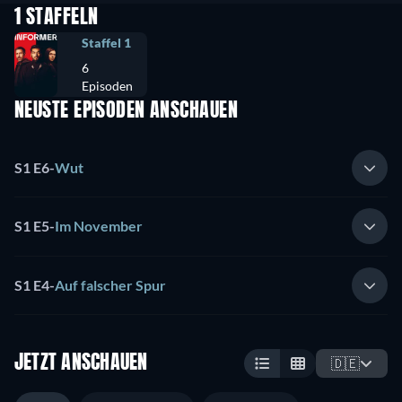
1 STAFFELN
Staffel 1
6
Episoden
NEUSTE EPISODEN ANSCHAUEN
S1 E6
-
Wut
S1 E5
-
Im November
S1 E4
-
Auf falscher Spur
JETZT ANSCHAUEN
🇩🇪