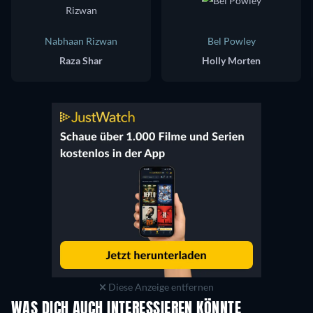
Nabhaan Rizwan
Bel Powley
Raza Shar
Holly Morten
Diese Anzeige entfernen
WAS DICH AUCH INTERESSIEREN KÖNNTE
Serie
Serie
S