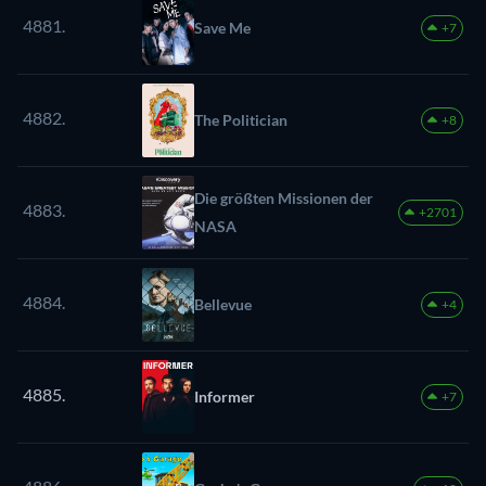
4881.
Save Me
+7
4882.
The Politician
+8
Die größten Missionen der
4883.
+2701
NASA
4884.
Bellevue
+4
4885.
Informer
+7