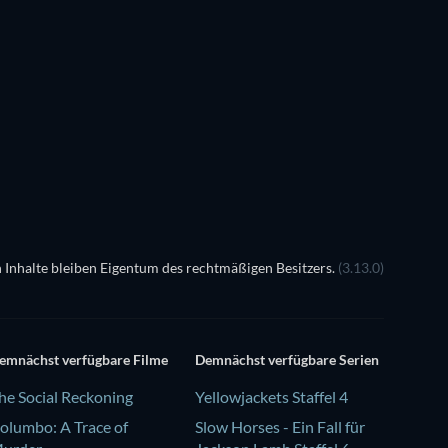
Serie
Serie
Serie
Serie
Staffel 4
Staffel 2
Serie
Serie
Serie
Serie
 Inhalte bleiben Eigentum des rechtmäßigen Besitzers.
(3.13.0)
emnächst verfügbare Filme
Demnächst verfügbare Serien
he Social Reckoning
Yellowjackets Staffel 4
olumbo: A Trace of
Slow Horses - Ein Fall für