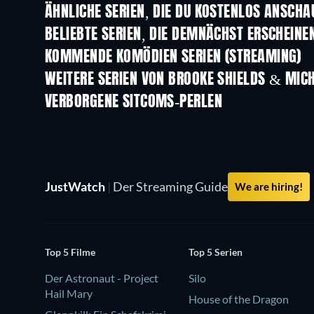
ÄHNLICHE SERIEN, DIE DU KOSTENLOS ANSCH
Serie
Serie
BELIEBTE SERIEN, DIE DEMNÄCHST ERSCHEINE
Serie
Serie
KOMMENDE KOMÖDIEN SERIEN (STREAMING)
Staffel 6
Staffel 2
WEITERE SERIEN VON BROOKE SHIELDS & MICH
Serie
Serie
VERBORGENE SITCOMS-PERLEN
Serie
Serie
JustWatch
|
Der Streaming Guide
We are hiring!
Top 5 Filme
Top 5 Serien
Der Astronaut - Project
Silo
Hail Mary
House of the Dragon