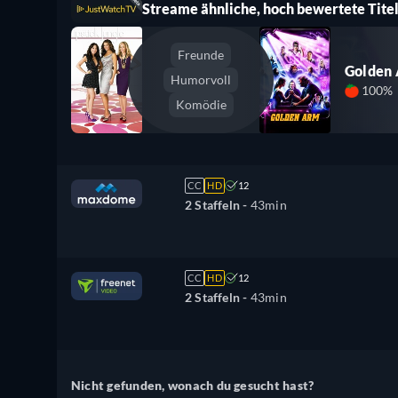
Streame ähnliche, hoch bewertete Titel
Freunde
Golden
Humorvoll
100%
Komödie
CC
HD
12
2 Staffeln -
43min
CC
HD
12
2 Staffeln -
43min
Nicht gefunden, wonach du gesucht hast?