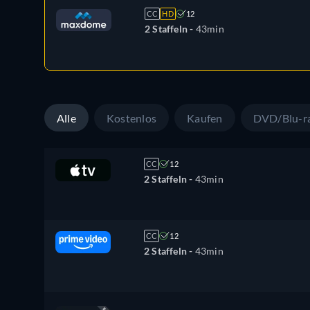
CC
HD
12
2 Staffeln -
43min
Alle
Kostenlos
Kaufen
DVD/Blu-r
CC
12
2 Staffeln -
43min
CC
12
2 Staffeln -
43min