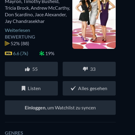
Mayron
,
Timothy Busfield
,
Tricia Brock
,
Andrew McCarthy
,
Don Scardino
,
Jace Alexander
,
Jay Chandrasekhar
Weiterlesen
BEWERTUNG
52%
(88)
6.6 (7k)
19%
55
33
Listen
Alles gesehen
Einloggen
, um Watchlist zu syncen
GENRES