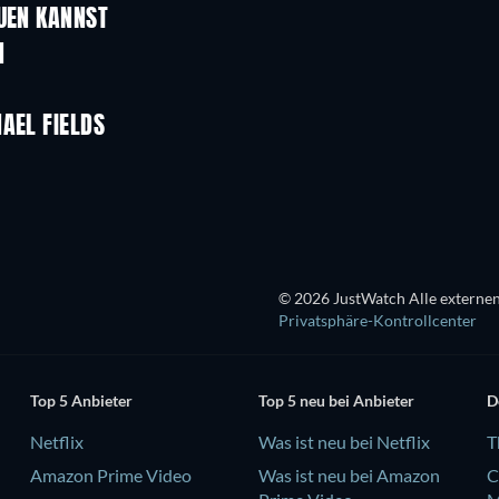
AUEN KANNST
Serie
Serie
N
Serie
Serie
Staffel 1
Staffel 3
AEL FIELDS
Serie
Serie
Serie
© 2026 JustWatch Alle externen
Privatsphäre-Kontrollcenter
Top 5 Anbieter
Top 5 neu bei Anbieter
D
Netflix
Was ist neu bei Netflix
T
Amazon Prime Video
Was ist neu bei Amazon
C