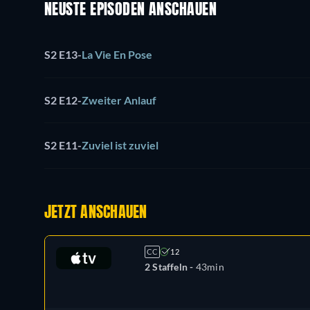
NEUSTE EPISODEN ANSCHAUEN
S2 E13
-
La Vie En Pose
S2 E12
-
Zweiter Anlauf
S2 E11
-
Zuviel ist zuviel
JETZT ANSCHAUEN
CC
12
2 Staffeln -
43min