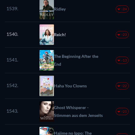
1539.
Ridley
-24
1540.
Reich!
-23
The Beginning After the
1541.
-13
End
1542.
Haha You Clowns
-22
Ghost Whisperer -
1543.
-21
Stimmen aus dem Jenseits
Hajime no Ippo: The