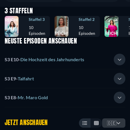
3 STAFFELN
Staffel 3
Staffel 2
10
10
Episoden
Episoden
NEUSTE EPISODEN ANSCHAUEN
S3 E10
-
Die Hochzeit des Jahrhunderts
S3 E9
-
Talfahrt
S3 E8
-
Mr. Maro Gold
JETZT ANSCHAUEN
🇩🇪