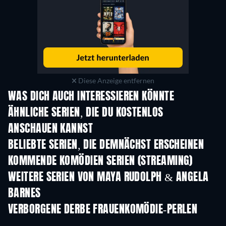
Diese Anzeige entfernen
WAS DICH AUCH INTERESSIEREN KÖNNTE
Serie
Serie
S
ÄHNLICHE SERIEN, DIE DU KOSTENLOS
ANSCHAUEN KANNST
Serie
Serie
S
BELIEBTE SERIEN, DIE DEMNÄCHST ERSCHEINEN
Serie
Serie
S
KOMMENDE KOMÖDIEN SERIEN (STREAMING)
Staffel 6
Staffel 2
Staf
WEITERE SERIEN VON MAYA RUDOLPH & ANGELA
BARNES
Serie
Serie
S
VERBORGENE DERBE FRAUENKOMÖDIE-PERLEN