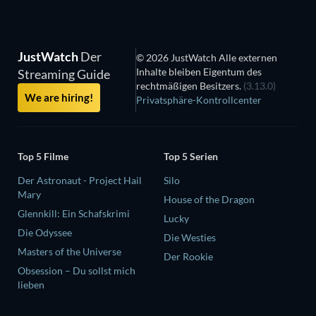
JustWatch
Der
© 2026 JustWatch Alle externen
Inhalte bleiben Eigentum des
Streaming Guide
rechtmäßigen Besitzers.
(3.13.0)
We are hiring!
Privatsphäre-Kontrollcenter
Top 5 Filme
Top 5 Serien
Der Astronaut - Project Hail
Silo
Mary
House of the Dragon
Glennkill: Ein Schafskrimi
Lucky
Die Odyssee
Die Westies
Masters of the Universe
Der Rookie
Obsession – Du sollst mich
lieben