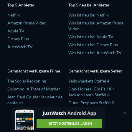
Top 5 Anbieter
Top 5 neu bei Anbieter
Netflix
Was ist neu bei Netflix
Amazon Prime Video
Was ist neu bei Amazon Prime
Video
Apple TV
Was ist neu bei Apple TV
Disney Plus
Was ist neu bei Disney Plus
JustWatch TV
Was ist neu bei JustWatch TV
Demnächst verfügbare Filme
Demnächst verfügbare Serien
The Social Reckoning
Yellowjackets Staffel 4
Columbo: A Trace of Murder
Slow Horses - Ein Fall für
Jackson Lamb Staffel 6
Jean-Paul Goude : le voleur de
couleurs
Dune: Prophecy Staffel 2
Destroy All Girls
The Gentlemen Staffel 2
Selten wache ich träumend auf
Love Is Blind: UK Staffel 3