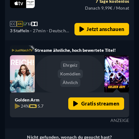
7 Tage kostenlos
Japanisch, Portugiesisch,
Danach 9,99€ / Monat
Russisch
CC
4K
12
Jetzt anschauen
3 Staffeln -
27min
- Deutsch,
Englisch, Spanisch,
Französisch, Italienisch,
Streame ähnliche, hoch bewertete Titel!
Japanisch, Portugiesisch,
Russisch
Ehrgeiz
Komödien
Ähnlich
Golden Arm
Gratis streamen
24%
5.7
ANZEIGE
Nicht gefunden, wonach du gesucht hast?