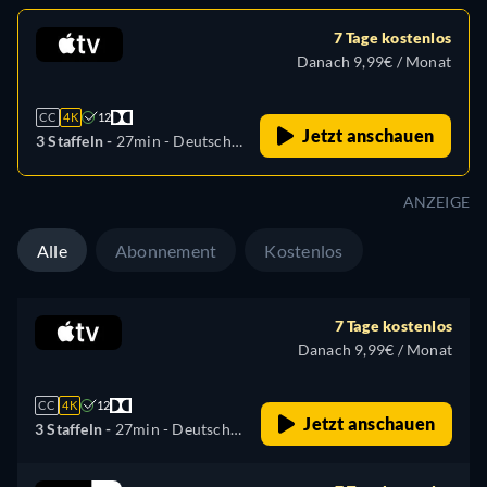
7 Tage kostenlos
Danach 9,99€ / Monat
CC
4K
12
Jetzt anschauen
3 Staffeln -
27min
- Deutsch,
Englisch, Spanisch,
Französisch, Italienisch,
ANZEIGE
Japanisch, Portugiesisch,
Russisch
Alle
Abonnement
Kostenlos
7 Tage kostenlos
Danach 9,99€ / Monat
CC
4K
12
Jetzt anschauen
3 Staffeln -
27min
- Deutsch,
Englisch, Spanisch,
Französisch, Italienisch,