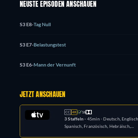
NEUSTE EPISODEN ANSCHAUEN
S3 E8
-
Tag Null
S3 E7
-
Belastungstest
S3 E6
-
Mann der Vernunft
JETZT ANSCHAUEN
CC
4K
16
3 Staffeln -
45min
- Deutsch, Englisch
Spanisch, Französisch, Hebräisch,
Italienisch, Japanisch, Portugiesisch,