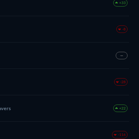
+33
-8
—
-28
avers
+22
-116