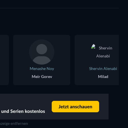
Menashe Noy
Shervin Alenabi
Meir Gorev
Milad
zeige entfernen