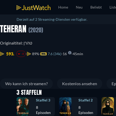
Home
Neu
Beliebt
List
Derzeit auf 2 Streaming-Diensten verfügbar.
TEHERAN
(2020)
Originaltitel: טהרן
593.
89%
7.6 (34k)
16
45min
-8
Wo kann ich streamen?
Kostenlos ansehen
Ep
3 STAFFELN
Staffel 3
Staffel 2
8
8
Episoden
Episoden