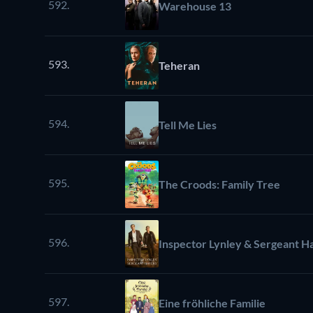
592.
Warehouse 13
593.
Teheran
594.
Tell Me Lies
595.
The Croods: Family Tree
596.
Inspector Lynley & Sergeant H
597.
Eine fröhliche Familie