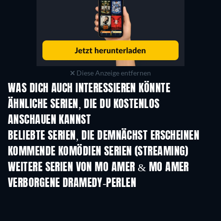
Diese Anzeige entfernen
WAS DICH AUCH INTERESSIEREN KÖNNTE
Serie
Serie
S
ÄHNLICHE SERIEN, DIE DU KOSTENLOS
ANSCHAUEN KANNST
Serie
Serie
S
BELIEBTE SERIEN, DIE DEMNÄCHST ERSCHEINEN
Serie
Serie
S
KOMMENDE KOMÖDIEN SERIEN (STREAMING)
Staffel 6
Staffel 2
Staf
WEITERE SERIEN VON MO AMER & MO AMER
Serie
VERBORGENE DRAMEDY-PERLEN
Serie