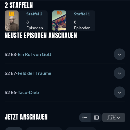
2 STAFFELN
Staffel 2
Staffel 1
8
8
Episoden
Episoden
NEUSTE EPISODEN ANSCHAUEN
S2 E8
-
Ein Ruf von Gott
S2 E7
-
Feld der Träume
S2 E6
-
Taco-Dieb
JETZT ANSCHAUEN
🇩🇪