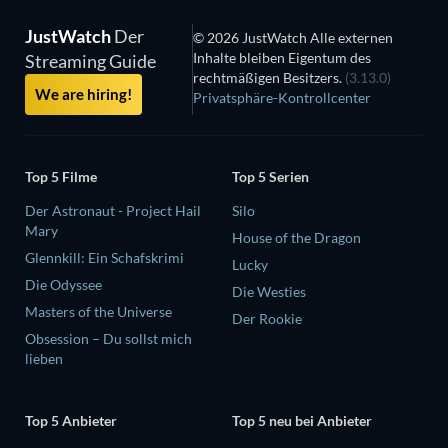
JustWatch
Der
© 2026 JustWatch Alle externen
Inhalte bleiben Eigentum des
Streaming Guide
rechtmäßigen Besitzers.
(3.13.0)
We are hiring!
Privatsphäre-Kontrollcenter
Top 5 Filme
Top 5 Serien
Der Astronaut - Project Hail
Silo
Mary
House of the Dragon
Glennkill: Ein Schafskrimi
Lucky
Die Odyssee
Die Westies
Masters of the Universe
Der Rookie
Obsession – Du sollst mich
lieben
Top 5 Anbieter
Top 5 neu bei Anbieter