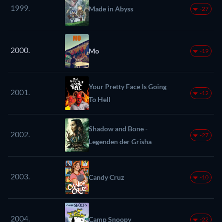
1999.
Made in Abyss
-27
2000.
Mo
-19
Your Pretty Face Is Going
2001.
-12
To Hell
Shadow and Bone -
2002.
-27
Legenden der Grisha
2003.
Candy Cruz
-10
2004.
Camp Snoopy
-22