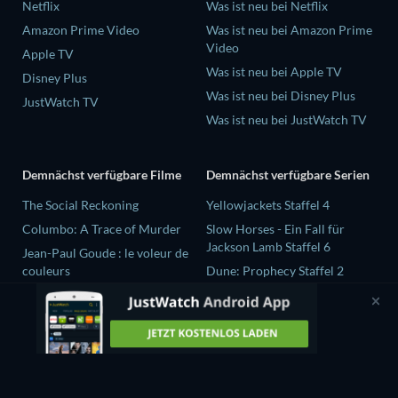
Netflix
Was ist neu bei Netflix
Amazon Prime Video
Was ist neu bei Amazon Prime
Video
Apple TV
Was ist neu bei Apple TV
Disney Plus
Was ist neu bei Disney Plus
JustWatch TV
Was ist neu bei JustWatch TV
Demnächst verfügbare Filme
Demnächst verfügbare Serien
The Social Reckoning
Yellowjackets Staffel 4
Columbo: A Trace of Murder
Slow Horses - Ein Fall für
Jackson Lamb Staffel 6
Jean-Paul Goude : le voleur de
couleurs
Dune: Prophecy Staffel 2
Destroy All Girls
The Gentlemen Staffel 2
Selten wache ich träumend auf
Love Is Blind: UK Staffel 3