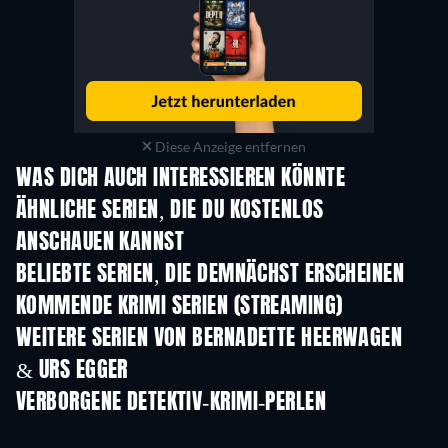
Diese Anzeige entfernen
WAS DICH AUCH INTERESSIEREN KÖNNTE
Serie
Serie
S
ÄHNLICHE SERIEN, DIE DU KOSTENLOS
ANSCHAUEN KANNST
Serie
Serie
S
BELIEBTE SERIEN, DIE DEMNÄCHST ERSCHEINEN
Serie
Serie
S
KOMMENDE KRIMI SERIEN (STREAMING)
Staffel 6
Staffel 2
Staf
WEITERE SERIEN VON BERNADETTE HEERWAGEN
& URS EGGER
Serie
Serie
S
VERBORGENE DETEKTIV-KRIMI-PERLEN
Serie