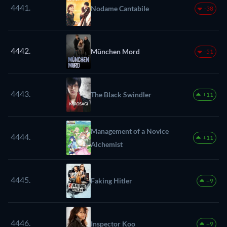
4441.
Nodame Cantabile
-38
4442.
München Mord
-51
4443.
The Black Swindler
+11
Management of a Novice
4444.
+11
Alchemist
4445.
Faking Hitler
+9
4446.
Inspector Koo
+9