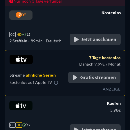
Nur noch 3 Tage verfügbar
Kostenlos
retail price
CC
HD
12
Jetzt anschauen
2 Staffeln -
89min
- Deutsch
7 Tage kostenlos
Danach 9,99€ / Monat
Streame
ähnliche Serien
Gratis streamen
kostenlos auf
Apple TV
ANZEIGE
Kaufen
5,98€
CC
HD
12
Jetzt anschauen