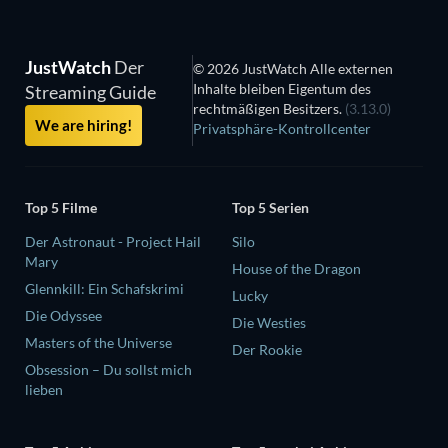
JustWatch
Der
© 2026 JustWatch Alle externen
Inhalte bleiben Eigentum des
Streaming Guide
rechtmäßigen Besitzers.
(3.13.0)
We are hiring!
Privatsphäre-Kontrollcenter
Top 5 Filme
Top 5 Serien
Der Astronaut - Project Hail
Silo
Mary
House of the Dragon
Glennkill: Ein Schafskrimi
Lucky
Die Odyssee
Die Westies
Masters of the Universe
Der Rookie
Obsession – Du sollst mich
lieben