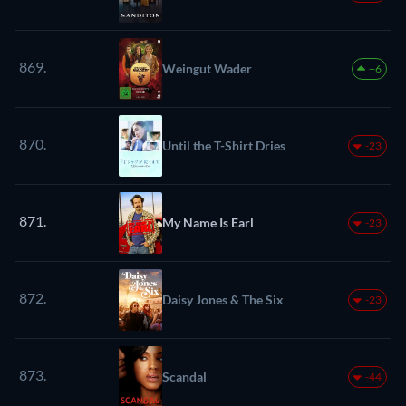
869.
Weingut Wader
+6
870.
Until the T-Shirt Dries
-23
871.
My Name Is Earl
-23
872.
Daisy Jones & The Six
-23
873.
Scandal
-44