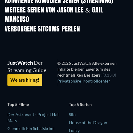
KOMMENDE KOMÖDIEN SERIEN (STREAMING)
Staffel 6
Staffel 2
Staf
WEITERE SERIEN VON JASON LEE & GAIL
MANCUSO
Serie
Serie
S
VERBORGENE SITCOMS-PERLEN
Serie
S
Unternehme
Rentnerkommu
JustWatch
Der
© 2026 JustWatch Alle externen
Inhalte bleiben Eigentum des
Streaming Guide
rechtmäßigen Besitzers.
(3.13.0)
We are hiring!
Privatsphäre-Kontrollcenter
Top 5 Filme
Top 5 Serien
Der Astronaut - Project Hail
Silo
Mary
House of the Dragon
Glennkill: Ein Schafskrimi
Lucky