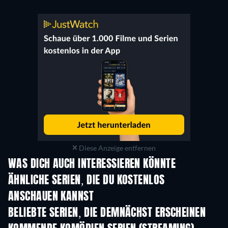
Diese Anzeige entfernen
WAS DICH AUCH INTERESSIEREN KÖNNTE
Serie
Serie
S
ÄHNLICHE SERIEN, DIE DU KOSTENLOS
ANSCHAUEN KANNST
Serie
Serie
S
BELIEBTE SERIEN, DIE DEMNÄCHST ERSCHEINEN
Serie
Serie
S