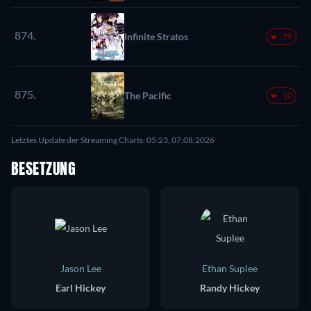
874.
Infinite Stratos
-79
875.
The Pacific
-10
Letztes Update der Streaming Charts: 05:23, 07.08.2026
BESETZUNG
Jason Lee
Ethan Suplee
Earl Hickey
Randy Hickey