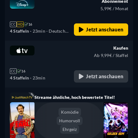
Abonnement
5,99€ / Monat
CC
HD
16
Jetzt anschauen
4 Staffeln -
23min
- Deutsch,
Englisch, Spanisch, Spanisch
(Lateinamerika), Französisch,
Kaufen
Ungarisch, Italienisch,
Ab 9,99€ / Staffel
Polnisch
CC
16
Jetzt anschauen
4 Staffeln -
23min
Streame ähnliche, hoch bewertete Titel!
Komödie
Humorvoll
Ehrgeiz