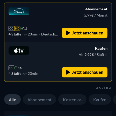
Abonnement
5,99€ / Monat
CC
HD
16
Jetzt anschauen
4 Staffeln -
23min
- Deutsch,
Englisch, Spanisch, Spanisch
(Lateinamerika), Französisch,
Kaufen
Ungarisch, Italienisch,
Ab 9,99€ / Staffel
Polnisch
CC
16
Jetzt anschauen
4 Staffeln -
23min
ANZEIGE
Alle
Abonnement
Kostenlos
Kaufen