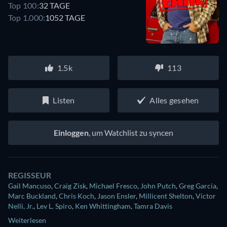
Top 100:
32 TAGE
Top 1.000:
1052 TAGE
1.5k
113
Listen
Alles gesehen
Einloggen
, um Watchlist zu syncen
REGISSEUR
Gail Mancuso
,
Craig Zisk
,
Michael Fresco
,
John Putch
,
Greg Garcia
,
Marc Buckland
,
Chris Koch
,
Jason Ensler
,
Millicent Shelton
,
Victor
Nelli, Jr.
,
Lev L. Spiro
,
Ken Whittingham
,
Tamra Davis
Weiterlesen