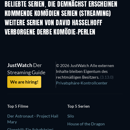
BELIEBTE SERIEN, DIE DEMNÄCHST ERSCHEINEN
Serie
Serie
S
KOMMENDE KOMÖDIEN SERIEN (STREAMING)
Staffel 6
Staffel 2
Staf
WEITERE SERIEN VON DAVID HASSELHOFF
Serie
Serie
S
LUKE! Die
Greatnightshow
VERBORGENE DERBE KOMÖDIE-PERLEN
JustWatch
Der
© 2026 JustWatch Alle externen
Inhalte bleiben Eigentum des
Streaming Guide
rechtmäßigen Besitzers.
(3.13.0)
We are hiring!
Privatsphäre-Kontrollcenter
Top 5 Filme
Top 5 Serien
Der Astronaut - Project Hail
Silo
Mary
House of the Dragon
Glennkill: Ein Schafskrimi