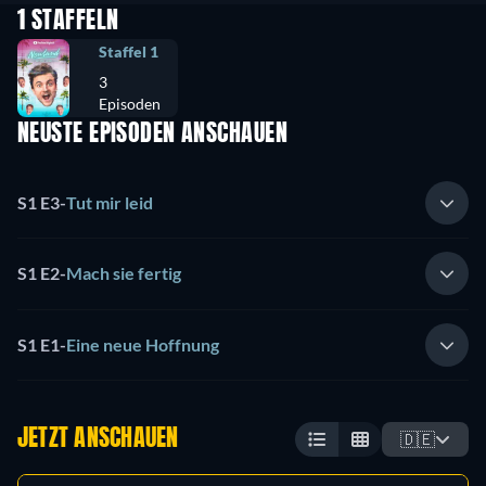
1 STAFFELN
Staffel 1
3
Episoden
NEUSTE EPISODEN ANSCHAUEN
S1 E3
-
Tut mir leid
S1 E2
-
Mach sie fertig
S1 E1
-
Eine neue Hoffnung
JETZT ANSCHAUEN
🇩🇪