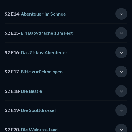
S2 E14
-
Abenteuer im Schnee
S2 E15
-
Ein Babydrache zum Fest
S2 E16
-
Das Zirkus-Abenteuer
S2 E17
-
Bitte zurückbringen
S2 E18
-
Die Bestie
S2 E19
-
Die Spottdrossel
S2 E20
-
Die Walnuss-Jagd