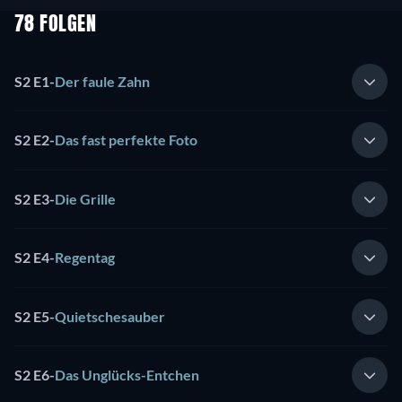
78 FOLGEN
S2 E1
-
Der faule Zahn
S2 E2
-
Das fast perfekte Foto
S2 E3
-
Die Grille
S2 E4
-
Regentag
S2 E5
-
Quietschesauber
S2 E6
-
Das Unglücks-Entchen