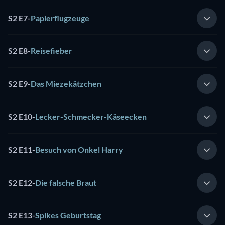
S2 E7
-
Papierflugzeuge
S2 E8
-
Reisefieber
S2 E9
-
Das Miezekätzchen
S2 E10
-
Lecker-Schmecker-Käseecken
S2 E11
-
Besuch von Onkel Harry
S2 E12
-
Die falsche Braut
S2 E13
-
Spikes Geburtstag