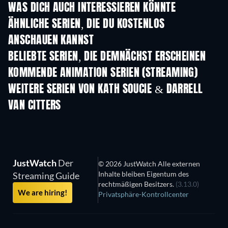
WAS DICH AUCH INTERESSIEREN KÖNNTE
Serie
Serie
S
ÄHNLICHE SERIEN, DIE DU KOSTENLOS
ANSCHAUEN KANNST
Serie
Serie
S
BELIEBTE SERIEN, DIE DEMNÄCHST ERSCHEINEN
Serie
Serie
S
KOMMENDE ANIMATION SERIEN (STREAMING)
Staffel 1
Staffel 2
Staf
WEITERE SERIEN VON KATH SOUCIE & DARRELL
VAN CITTERS
Serie
Serie
JustWatch
Der
© 2026 JustWatch Alle externen
Inhalte bleiben Eigentum des
Streaming Guide
rechtmäßigen Besitzers.
(3.13.0)
We are hiring!
Privatsphäre-Kontrollcenter