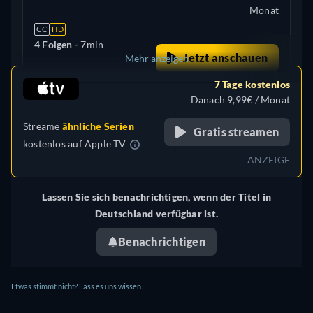
Monat
CC
HD
4 Folgen -
7min
Jetzt anschauen
Mehr anzeigen
7 Tage kostenlos
+ 1
Vereinigte Staaten (US)
Danach 9,99€ / Monat
Streame
ähnliche Serien
Gratis streamen
kostenlos auf
Apple TV
ANZEIGE
Lassen Sie sich benachrichtigen, wenn der Titel in
Deutschland verfügbar ist.
Benachrichtigen
Etwas stimmt nicht? Lass es uns wissen.