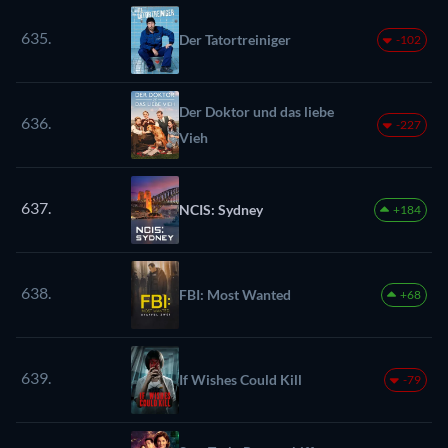
635.
Der Tatortreiniger
-102
Der Doktor und das liebe
636.
-227
Vieh
637.
NCIS: Sydney
+184
638.
FBI: Most Wanted
+68
639.
If Wishes Could Kill
-79