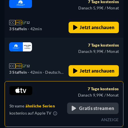
7 Tage kostenlos
Danach 5,99€ / Monat
CC
HD
12
Jetzt anschauen
3 Staffeln -
42min
7 Tage kostenlos
Danach 9,99€ / Monat
CC
HD
12
Jetzt anschauen
3 Staffeln -
42min
- Deutsch,
Englisch, Französisch,
Italienisch, Japanisch
7 Tage kostenlos
Danach 9,99€ / Monat
Streame
ähnliche Serien
Gratis streamen
kostenlos auf
Apple TV
ANZEIGE