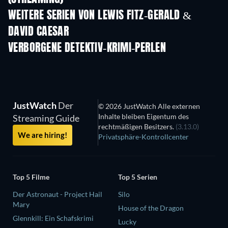
WEITERE SERIEN VON LEWIS FITZ-GERALD &
DAVID CAESAR
Serie
Serie
S
VERBORGENE DETEKTIV-KRIMI-PERLEN
Serie
Serie
JustWatch
Der
© 2026 JustWatch Alle externen
Inhalte bleiben Eigentum des
Streaming Guide
rechtmäßigen Besitzers.
(3.13.0)
We are hiring!
Privatsphäre-Kontrollcenter
Top 5 Filme
Top 5 Serien
Der Astronaut - Project Hail
Silo
Mary
House of the Dragon
Glennkill: Ein Schafskrimi
Lucky