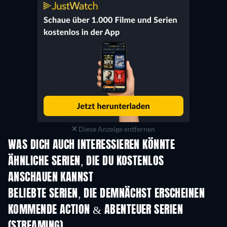
Diese Anzeige entfernen
WAS DICH AUCH INTERESSIEREN KÖNNTE
Serie
Serie
S
ÄHNLICHE SERIEN, DIE DU KOSTENLOS
ANSCHAUEN KANNST
Serie
Serie
S
BELIEBTE SERIEN, DIE DEMNÄCHST ERSCHEINEN
Serie
Serie
S
KOMMENDE ACTION & ABENTEUER SERIEN
(STREAMING)
Staffel 4
Staffel 2
Staf