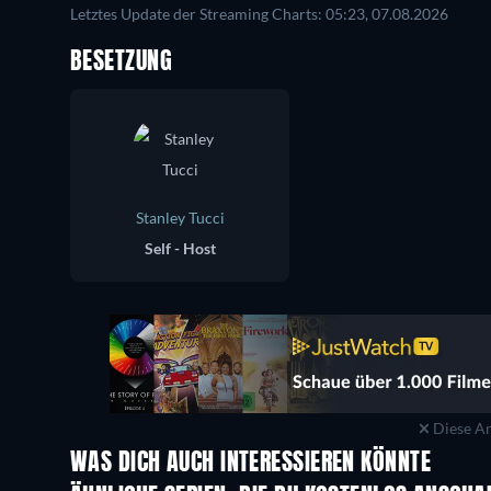
Letztes Update der Streaming Charts: 05:23, 07.08.2026
BESETZUNG
Stanley Tucci
Self - Host
Diese An
WAS DICH AUCH INTERESSIEREN KÖNNTE
Serie
Serie