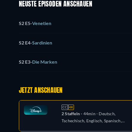
NEUSTE EPISODEN ANSCHAUEN
S2 E5
-
Venetien
S2 E4
-
Sardinien
S2 E3
-
Die Marken
JETZT ANSCHAUEN
CC
4K
2 Staffeln -
44min
- Deutsch,
Tschechisch, Englisch, Spanisch,
Spanisch (Lateinamerika), Französisch