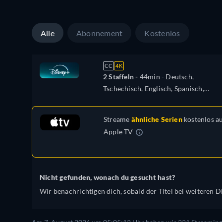
Ungarisch, Italienisch, Polnisch,
Portugiesisch (Brasilien), Türkisch
Alle
Abonnement
Kostenlos
CC
4K
2 Staffeln -
44min
- Deutsch,
Tschechisch, Englisch, Spanisch,
Spanisch (Lateinamerika), Französisch
Ungarisch, Italienisch, Polnisch,
Streame
ähnliche Serien
kostenlos a
Portugiesisch (Brasilien), Türkisch
Apple TV
Nicht gefunden, wonach du gesucht hast?
Wir benachrichtigen dich, sobald der Titel bei weiteren Di