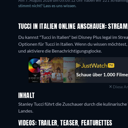
Am 7. August 2026 um 05:05:12 Uhr haben wir 221 Streaming-D
stimmt nicht? Lass es uns wissen.
TUCCI IN ITALIEN ONLINE ANSCHAUEN: STREAM
Du kannst "Tucci in Italien" bei Disney Plus legal im St
Optionen für Tucci in Italien. Wenn du wissen möchtest, 
und aktiviere die Benachrichtigungsglocke.
Diese An
INHALT
Stanley Tucci führt die Zuschauer durch die kulinarische
VIDEOS: TRAILER, TEASER, FEATURETTES