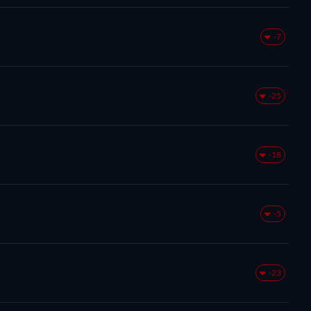
-7
-25
-18
-5
-23