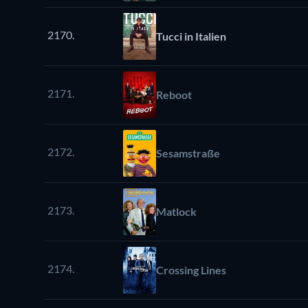
2170.
Tucci in Italien
2171.
Reboot
2172.
Sesamstraße
2173.
Matlock
2174.
Crossing Lines