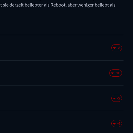
 sie derzeit beliebter als Reboot, aber weniger beliebt als
-6
-10
-2
-4