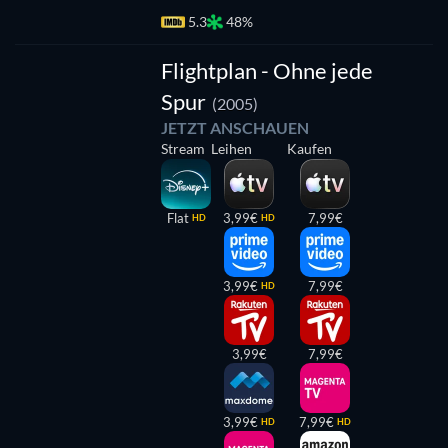
5.3
48%
Flightplan - Ohne jede
Spur
(2005)
JETZT ANSCHAUEN
Stream
Leihen
Kaufen
Flat
3,99€
7,99€
HD
HD
3,99€
7,99€
HD
3,99€
7,99€
3,99€
7,99€
HD
HD