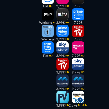
Flat
2,99€
7,99€
HD
HD
Werbung
3,99€
7,99€
HD
HD
Werbung
3,99€
7,99€
HD
Flat
3,99€
7,99€
HD
HD
HD
3,99€
9,99€
HD
HD
3,99€
9,99€
HD
HD
3,99€
2,57€
HD
BLU-RAY