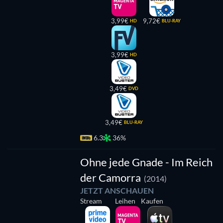
3,99€
9,72€
HD
BLU-RAY
3,99€
HD
3,49€
DVD
3,49€
BLU-RAY
6.3
36%
Ohne jede Gnade - Im Reich
der Camorra
(2014)
JETZT ANSCHAUEN
Stream
Leihen
Kaufen