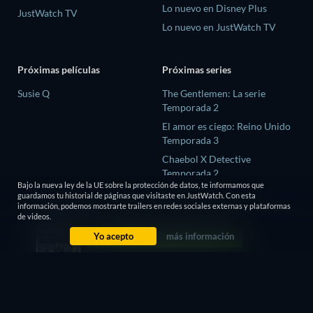
Lo nuevo en Disney Plus
JustWatch TV
Lo nuevo en JustWatch TV
Próximas películas
Próximas series
Susie Q
The Gentlemen: La serie
Temporada 2
El amor es ciego: Reino Unido
Temporada 3
Chaebol X Detective
Temporada 2
Bajo la nueva ley de la UE sobre la protección de datos, te informamos que
The Chosen In The Wild with
guardamos tu historial de páginas que visitaste en JustWatch. Con esta
Bear Grylls Temporada 1
información, podemos mostrarte trailers en redes sociales externas y plataformas
de videos.
Mourinho Temporada 1
Yo acepto
más información