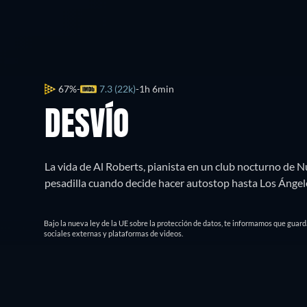
67%
7.3 (22k)
1h 6min
DESVÍO
La vida de Al Roberts, pianista en un club nocturno de N
pesadilla cuando decide hacer autostop hasta Los Ángeles
Bajo la nueva ley de la UE sobre la protección de datos, te informamos que guar
sociales externas y plataformas de videos.
¿Dónde puedo ver?
Ver gratis
Sinops