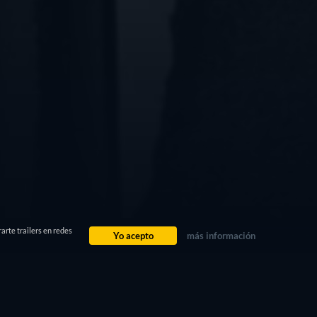
arte trailers en redes
Yo acepto
más información