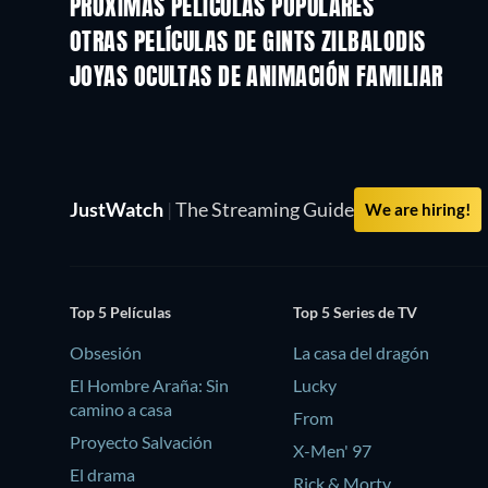
PRÓXIMAS PELÍCULAS POPULARES
OTRAS PELÍCULAS DE GINTS ZILBALODIS
JOYAS OCULTAS DE ANIMACIÓN FAMILIAR
TV
JustWatch
|
The Streaming Guide
We are hiring!
Top 5 Películas
Top 5 Series de TV
Obsesión
La casa del dragón
El Hombre Araña: Sin
Lucky
camino a casa
From
Proyecto Salvación
X-Men' 97
El drama
Rick & Morty