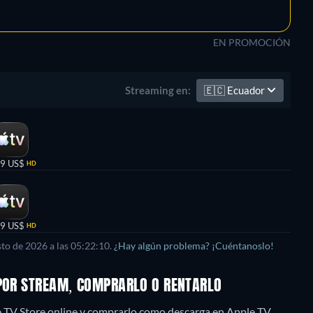
EN PROMOCIÓN
🇪🇨
Ecuador
Streaming en:
99 US$
HD
99 US$
HD
to de 2026 a las 05:22:10.
¿Hay algún problema? ¡Cuéntanoslo!
 POR STREAM, COMPRARLO O RENTARLO
le TV Store online y comprarlo como descarga en Apple TV