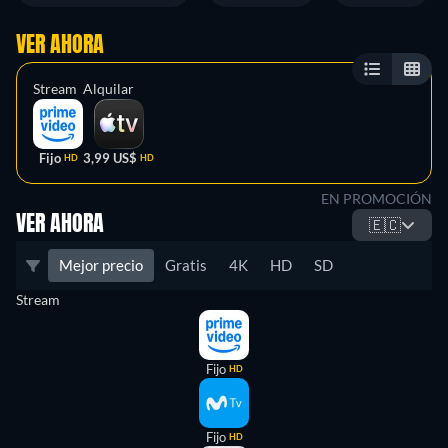
VER AHORA
Stream
Alquilar
Fijo
3,99 US$
HD
HD
EN PROMOCIÓN
VER AHORA
🇪🇨
Mejor precio
Gratis
4K
HD
SD
Stream
Fijo
HD
Fijo
HD