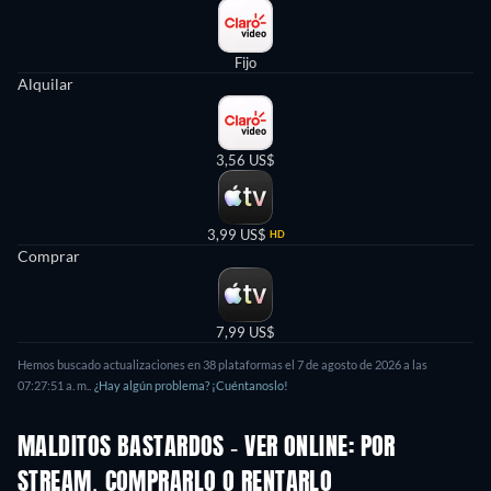
Fijo
Alquilar
3,56 US$
3,99 US$
HD
Comprar
7,99 US$
Hemos buscado actualizaciones en
38
plataformas el
7 de agosto de 2026
a las
07:27:51 a. m.
.
¿Hay algún problema? ¡Cuéntanoslo!
MALDITOS BASTARDOS - VER ONLINE: POR
STREAM, COMPRARLO O RENTARLO