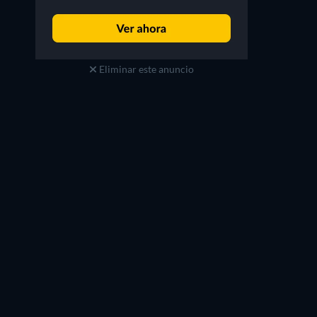
Eliminar este anuncio
Margaret Anne Florence
Bryce Johnson
Jessica
Greg