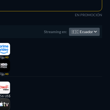
EN PROMOCIÓN
🇪🇨
Ecuador
Streaming en:
Fijo
HD
Fijo
HD
,56 US$