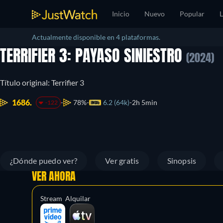
Inicio
Nuevo
Popular
L
Actualmente disponible en 4 plataformas.
TERRIFIER 3: PAYASO SINIESTRO
(2024)
Título original: Terrifier 3
1686.
78%
6.2 (64k)
2h 5min
-122
¿Dónde puedo ver?
Ver gratis
Sinopsis
VER AHORA
Stream
Alquilar