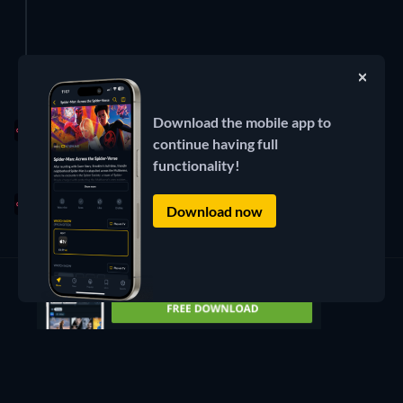
Jul 28, 2026
Download the mobile app to
2 Pealkirjad
continue having full
functionality!
Jul 25, 2026
Pealkiri
Download now
Jul 24, 2026
3 Pealkirjad