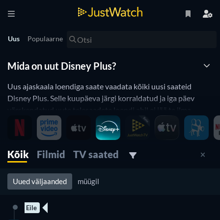
Uus
Populaarne
Mida on uut Disney Plus?
Uus ajaskaala loendiga saate vaadata kõiki uusi saateid
Disney Plus. Selle kuupäeva järgi korraldatud ja iga päev
värskendatud uute telesaadete loendi abil ei jää te ilma
uutest saatetest, mis tulevad Disney Plus. Filtreerige žanri,
väljalaskekuupäeva ja muu järgi, et leida parim uus telesaade
Disney Plus, et saaksite praegu vaadata.
Kõik
Filmid
TV saated
jälgimisriba filter on aktiivne New-Timeline
Uued väljaanded
müügil
Congrats. Praegu kasutate korraga mitut filtrit. Näiteks
Eile
uus episood
2 episoodi
erinevate voogesituse pakkujate, žanrite või