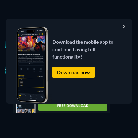
Jul 31, 2026
10 episoodi
Download the mobile app to
2 Pealkirjad
Hooaeg 1
continue having full
functionality!
Jul 30, 2026
Pealkiri
Download now
Jul 29, 2026
uus episood
5 Pealkirjad
Hooaeg 2