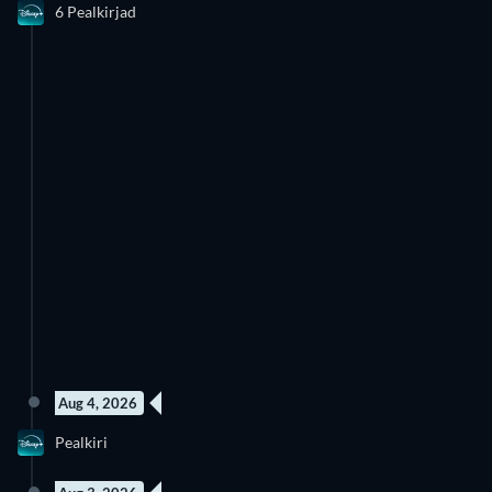
6 Pealkirjad
Hooaeg 4
Hooaeg 2
väljalaskeaastate kombinatsioon.
Lähtestamisnupu ühe klõpsuga näete kogu sisu lihtsalt
uuesti. JustWatch jälgimisriba salvestab automaatselt teie
individuaalsed filtrisätted uue ajaskaala jaoks (kus te praegu
viibite). See toimib ka eraldi vaatele Popular-View ja Search-
Results.
Nii saate JustWatchi vastavalt soovile kohandada. Näiteks
saate lihtsalt kuvada oma lemmikvoogesitusteenuse
pakkujate, väljalaskeaastate või žanrite sisu.
Aug 4, 2026
uus episood
Pealkiri
Hooaeg 1