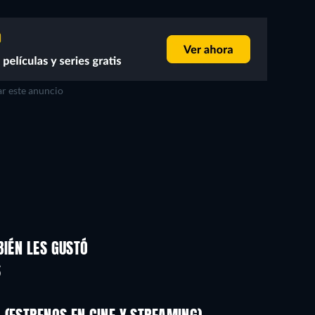
r este anuncio
BIÉN LES GUSTÓ
S