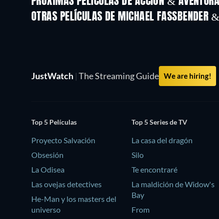
PRÓXIMAS PELÍCULAS DE ACCIÓN & AVENTURA 
OTRAS PELÍCULAS DE MICHAEL FASSBENDER 
JustWatch
|
The Streaming Guide
We are hiring!
Top 5 Películas
Top 5 Series de TV
Proyecto Salvación
La casa del dragón
Obsesión
Silo
La Odisea
Te encontraré
Las ovejas detectives
La maldición de Widow's
Bay
He-Man y los masters del
universo
From