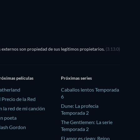
externos son propiedad de sus legítimos propietarios.
(3.13.0)
róximas películas
Próximas series
atherland
Caballos lentos Temporada
6
l Precio de la Red
Dune: La profecía
n la red de mi canción
Temporada 2
n poeta
The Gentlemen: La serie
lash Gordon
Temporada 2
El amor es ciego: Reino