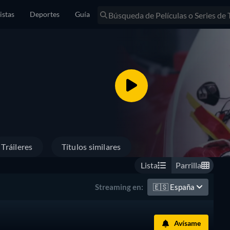
istas
Deportes
Guía
Tráileres
Títulos similares
Lista
Parrilla
🇪🇸
España
Streaming en:
Avísame