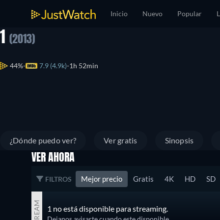
Inicio
Nuevo
Popular
L
1
(2013)
44%
7.9 (4.9k)
1h 52min
¿Dónde puedo ver?
Ver gratis
Sinopsis
VER AHORA
Mejor precio
Gratis
4K
HD
SD
FILTROS
STREAM
1 no está disponible para streaming.
Dejanos avisarte cuando este disponible.