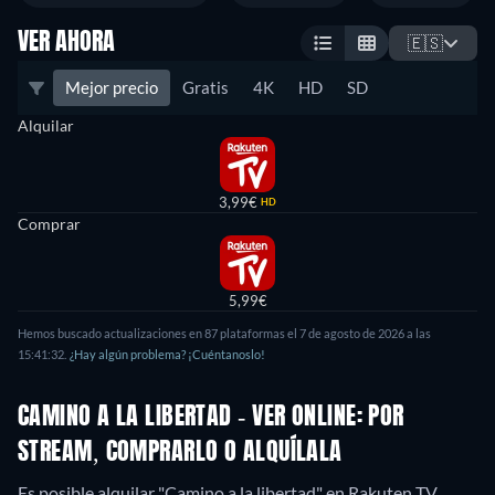
VER AHORA
🇪🇸
Mejor precio
Gratis
4K
HD
SD
Alquilar
3,99€
HD
Comprar
5,99€
Hemos buscado actualizaciones en
87
plataformas el
7 de agosto de 2026
a las
15:41:32
.
¿Hay algún problema? ¡Cuéntanoslo!
CAMINO A LA LIBERTAD - VER ONLINE: POR
STREAM, COMPRARLO O ALQUÍLALA
Es posible alquilar "Camino a la libertad" en Rakuten TV