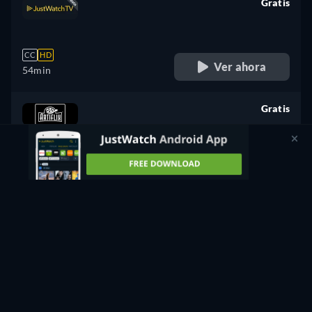
Gratis
retail price
CC
HD
Ver ahora
54min
Gratis
retail price
CC
4K
Ver ahora
54min
Alquilar
1,99€
CC
Ver ahora
54min
- Español, Inglés