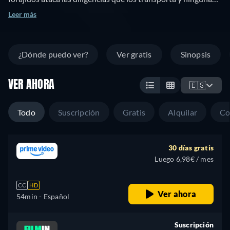
consigue llegar. El sheriff sospecha de John Carruthers, un
Leer más
recién llegado al pueblo. Pero en realidad Carruthers es un
delegado del gobierno que ha venido a capturar a la banda...
¿Dónde puedo ver?
Ver gratis
Sinopsis
VER AHORA
🇪🇸
Todo
Suscripción
Gratis
Alquilar
Co
30 días gratis
Luego 6,98€ / mes
CC
HD
Ver ahora
54min
- Español
Suscripción