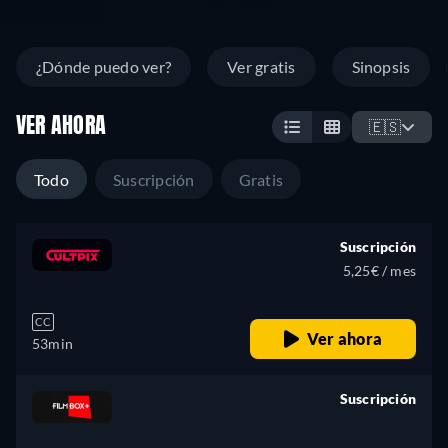
¿Dónde puedo ver?
Ver gratis
Sinopsis
VER AHORA
🇪🇸
Todo
Suscripción
Gratis
Suscripción
5,25€ / mes
CC
Ver ahora
53min
Suscripción
retail price