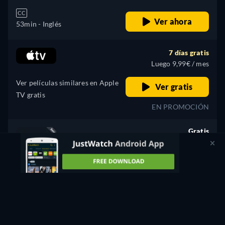
CC
Ver ahora
53min
- Inglés
7 días gratis
Luego 9,99€ / mes
Ver películas similares en Apple
Ver gratis
TV gratis
EN PROMOCIÓN
Gratis
retail price
CC
HD
Ver ahora
53min
¿No encuentras lo que buscas?
Déjanos que te avisemos cuando esté disponible en más