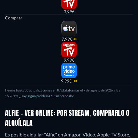
3,99€
Comprar
7,99€
4K
9,99€
9,99€
HD
Hemos buscado actualizaciones en
87
plataformas el
7 de agosto de 2026
a las
16:28:03
.
¿Hay algún problema? ¡Cuéntanoslo!
ALFIE - VER ONLINE: POR STREAM, COMPRARLO O
ALQUÍLALA
Es posible alquilar "Alfie" en Amazon Video, Apple TV Store,