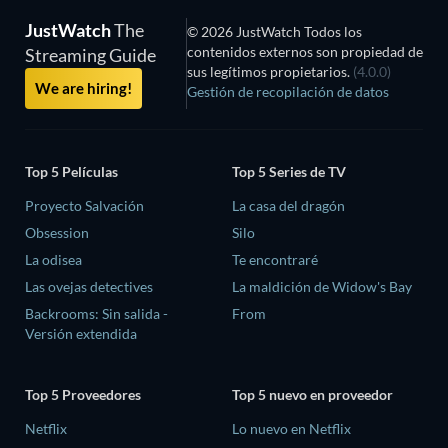
JustWatch
The
© 2026 JustWatch Todos los
contenidos externos son propiedad de
Streaming Guide
sus legítimos propietarios.
(4.0.0)
We are hiring!
Gestión de recopilación de datos
Top 5 Películas
Top 5 Series de TV
Proyecto Salvación
La casa del dragón
Obsession
Silo
La odisea
Te encontraré
Las ovejas detectives
La maldición de Widow's Bay
Backrooms: Sin salida -
From
Versión extendida
Top 5 Proveedores
Top 5 nuevo en proveedor
Netflix
Lo nuevo en Netflix