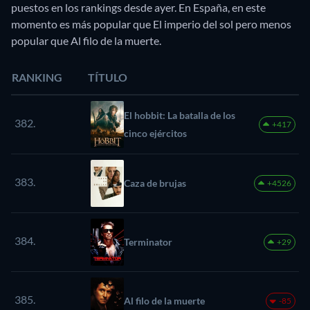
puestos en los rankings desde ayer. En España, en este
momento es más popular que El imperio del sol pero menos
popular que Al filo de la muerte.
RANKING
TÍTULO
El hobbit: La batalla de los
382.
+417
cinco ejércitos
383.
Caza de brujas
+4526
384.
Terminator
+29
385.
Al filo de la muerte
-85