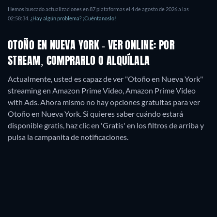
Hemos buscado actualizaciones en
87
plataformas el
4 de agosto de 2026
a las
02:58:34
.
¿Hay algún problema? ¡Cuéntanoslo!
OTOÑO EN NUEVA YORK - VER ONLINE: POR
STREAM, COMPRARLO O ALQUÍLALA
Actualmente, usted es capaz de ver "Otoño en Nueva York"
streaming en Amazon Prime Video, Amazon Prime Video
with Ads.
Ahora mismo no hay opciones gratuitas para ver
Otoño en Nueva York. Si quieres saber cuándo estará
disponible gratis, haz clic en 'Gratis' en los filtros de arriba y
pulsa la campanita de notificaciones.