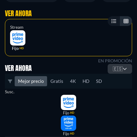
VER AHORA
Stream
Fijo
HD
EN PROMOCIÓN
VER AHORA
🇪🇸
Mejor precio
Gratis
4K
HD
SD
Susc.
Fijo
HD
Fijo
HD