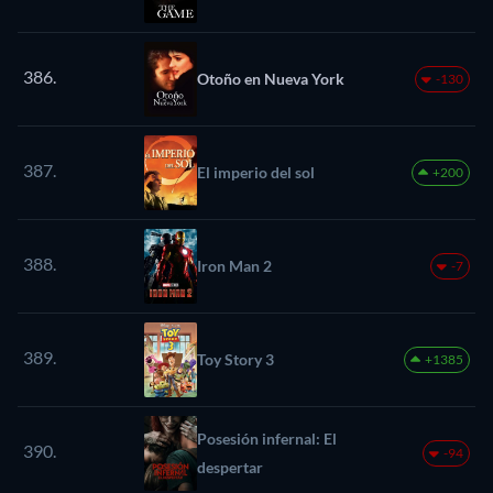
386.
Otoño en Nueva York
-130
387.
El imperio del sol
+200
388.
Iron Man 2
-7
389.
Toy Story 3
+1385
Posesión infernal: El
390.
-94
despertar