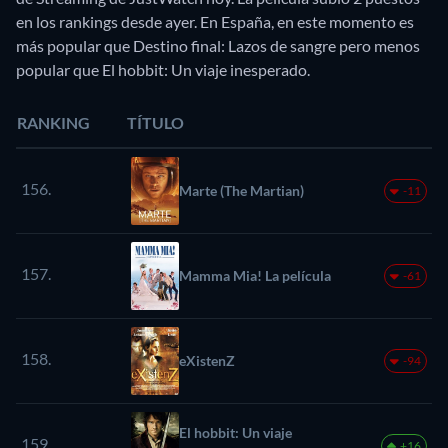
en los rankings desde ayer. En España, en este momento es
más popular que Destino final: Lazos de sangre pero menos
popular que El hobbit: Un viaje inesperado.
RANKING
TÍTULO
156.
Marte (The Martian)
-11
157.
Mamma Mia! La película
-61
158.
eXistenZ
-94
El hobbit: Un viaje
159.
+16