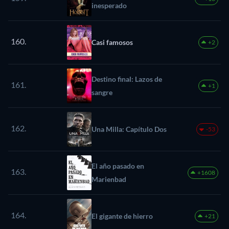
inesperado
160.
Casi famosos
+2
Destino final: Lazos de
161.
+1
sangre
162.
Una Milla: Capítulo Dos
-53
El año pasado en
163.
+1608
Marienbad
164.
El gigante de hierro
+21