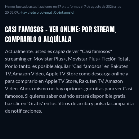
Hemos buscado actualizaciones en
87
plataformas el
7 de agosto de 2026
a las
20:38:09
.
¿Hay algún problema? ¡Cuéntanoslo!
CASI FAMOSOS - VER ONLINE: POR STREAM,
COMPRARLO O ALQUÍLALA
Actualmente, usted es capaz de ver "Casi famosos"
streaming en Movistar Plus+, Movistar Plus+ Ficción Total .
Por lo tanto, es posible alquilar "Casi famosos" en Rakuten
TV, Amazon Video, Apple TV Store como descarga online y
para comprarlo en Apple TV Store, Rakuten TV, Amazon
Video.
Ahora mismo no hay opciones gratuitas para ver Casi
famosos. Si quieres saber cuándo estará disponible gratis,
haz clic en 'Gratis' en los filtros de arriba y pulsa la campanita
de notificaciones.