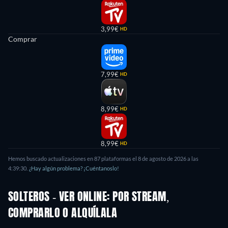
3,99€
HD
Comprar
7,99€
HD
8,99€
HD
8,99€
HD
Hemos buscado actualizaciones en 87 plataformas el 8 de agosto de 2026 a las
4:39:30.
¿Hay algún problema? ¡Cuéntanoslo!
SOLTEROS - VER ONLINE: POR STREAM,
COMPRARLO O ALQUÍLALA