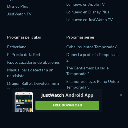
Lo nuevo en Apple TV
Disney Plus
Lo nuevo en Disney Plus
JustWatch TV
Lo nuevo en JustWatch TV
Próximas películas
Próximas series
Fatherland
Caballos lentos Temporada 6
El Precio de la Red
Dune: La profecía Temporada
2
Kpop: cazadores de tiburones
The Gentlemen: La serie
Manual para detectar a un
Temporada 2
narcisista
El amor es ciego: Reino Unido
Dragon Ball Z꞉ Devolvedme a
Temporada 3
mi Gohan
La maldición de Oak Island
Temporada 12