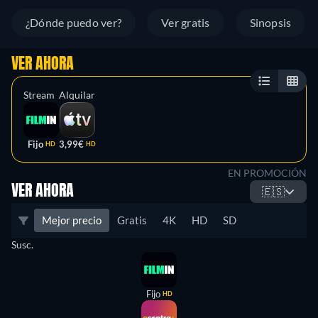
¿Dónde puedo ver?
Ver gratis
Sinopsis
VER AHORA
Stream
Alquilar
Fijo
3,99€
HD
HD
EN PROMOCIÓN
VER AHORA
🇪🇸
Mejor precio
Gratis
4K
HD
SD
Susc.
Fijo
HD