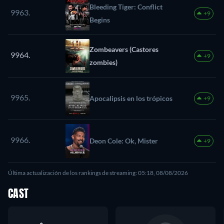
Bleeding Tiger: Conflict
9963.
+9
Begins
Zombeavers (Castores
9964.
+9
zombies)
9965.
Apocalipsis en los trópicos
+9
9966.
Deon Cole: Ok, Mister
+9
Última actualización de los rankings de streaming: 05:18, 08/08/2026
CAST