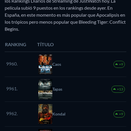
los Rankings Diarios de Streaming de JustWatch hoy. La
película subió 9 puestos en los rankings desde ayer. En
España, en este momento es más popular que Apocalipsis en
los trópicos pero menos popular que Bleeding Tiger: Conflict
Begins.
RANKING
TÍTULO
9960.
Caos
+9
9961.
Tapas
+13
9962.
Kondal
+9