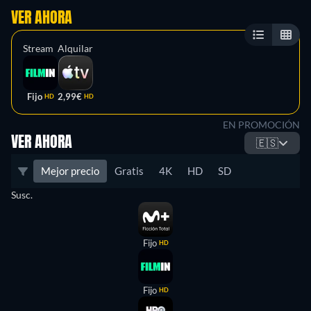
VER AHORA
Stream
Alquilar
Fijo
2,99€
HD
HD
EN PROMOCIÓN
VER AHORA
🇪🇸
Mejor precio
Gratis
4K
HD
SD
Susc.
Fijo
HD
Fijo
HD