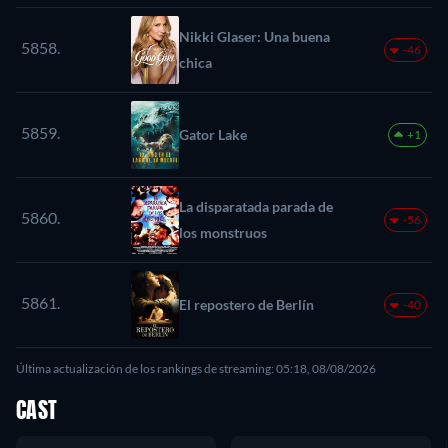
Nikki Glaser: Una buena
5858.
-46
chica
5859.
Gator Lake
+1
La disparatada parada de
5860.
-56
los monstruos
5861.
El repostero de Berlín
-40
Última actualización de los rankings de streaming: 05:18, 08/08/2026
CAST