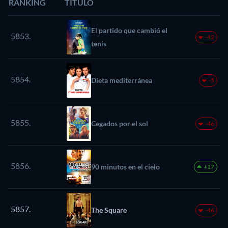
RANKING
TÍTULO
El partido que cambió el
5853.
-42
tenis
5854.
Dieta mediterránea
-5
5855.
Cegados por el sol
-46
5856.
90 minutos en el cielo
+17
5857.
The Square
-46