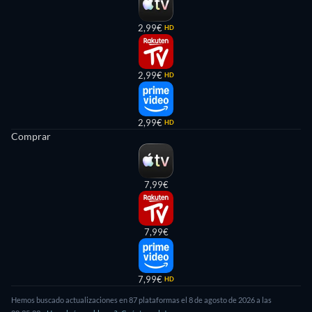
2,99€
HD
2,99€
HD
2,99€
HD
Comprar
7,99€
7,99€
7,99€
HD
Hemos buscado actualizaciones en
87
plataformas el
8 de agosto de 2026
a las