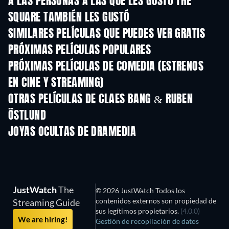
A LAS PERSONAS A LAS QUE LES GUSTÓ THE
SQUARE TAMBIÉN LES GUSTÓ
SIMILARES PELÍCULAS QUE PUEDES VER GRATIS
PRÓXIMAS PELÍCULAS POPULARES
PRÓXIMAS PELÍCULAS DE COMEDIA (ESTRENOS
EN CINE Y STREAMING)
OTRAS PELÍCULAS DE CLAES BANG & RUBEN
ÖSTLUND
JOYAS OCULTAS DE DRAMEDIA
TV
JustWatch
The
© 2026 JustWatch Todos los
contenidos externos son propiedad de
Streaming Guide
sus legítimos propietarios.
(4.0.0)
We are hiring!
Gestión de recopilación de datos