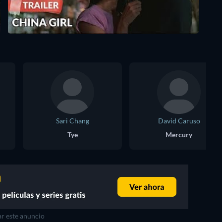
Sari Chang
David Caruso
Tye
Mercury
r este anuncio