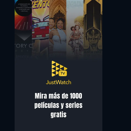
Russell Wong
Joey Chin
Yung Gan
Tsu Shin