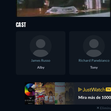
CAST
James Russo
Richard Panebianco
Alby
Tony
Elimina