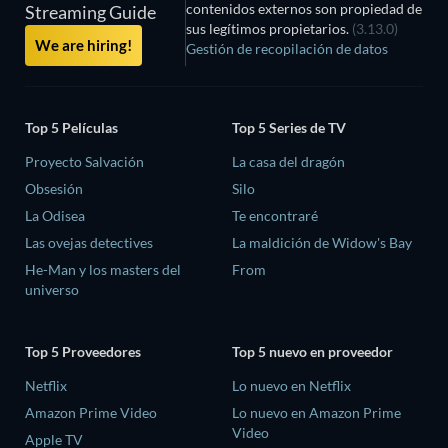
contenidos externos son propiedad de
Streaming Guide
sus legítimos propietarios.
(3.13.0)
We are hiring!
Gestión de recopilación de datos
Top 5 Películas
Top 5 Series de TV
Proyecto Salvación
La casa del dragón
Obsesión
Silo
La Odisea
Te encontraré
Las ovejas detectives
La maldición de Widow's Bay
He-Man y los masters del
From
universo
Top 5 Proveedores
Top 5 nuevo en proveedor
Netflix
Lo nuevo en Netflix
Amazon Prime Video
Lo nuevo en Amazon Prime
Video
Apple TV