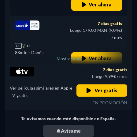
Ver ahora
7 días gratis
Luego 179,00 MXN (9,04€)
/ mes
CC
13
88min
- Danés
Ver ahora
Mostrar más
7 días gratis
Argentina
Luego 9,99€ / mes
Ver películas similares en Apple
Ver gratis
TV gratis
EN PROMOCIÓN
Te avisamos cuando esté disponible en España.
Avísame