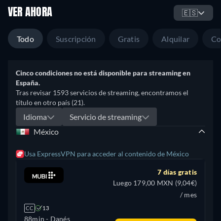
VER AHORA
🇪🇸
Todo
Suscripción
Gratis
Alquilar
Co
Cinco condiciones no está disponible para streaming en
España.
Tras revisar 1593 servicios de streaming, encontramos el
título en otro país (21).
Idioma
Servicio de streaming
México
Usa ExpressVPN para acceder al contenido de México
7 días gratis
Luego 179,00 MXN (9,04€)
/ mes
CC
13
88min
- Danés