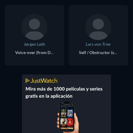
Jørgen Leth
Lars von Trier
Voice-over (from Det perfekte menneske) / Self - Director / +
Self / Obstructor (segment "The Conversations")