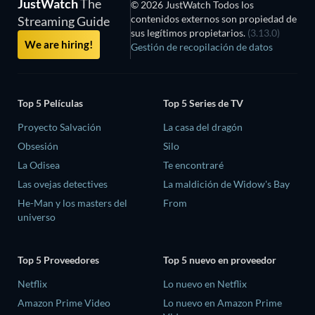
JustWatch
The
© 2026 JustWatch Todos los
contenidos externos son propiedad de
Streaming Guide
sus legítimos propietarios.
(3.13.0)
We are hiring!
Gestión de recopilación de datos
Top 5 Películas
Top 5 Series de TV
Proyecto Salvación
La casa del dragón
Obsesión
Silo
La Odisea
Te encontraré
Las ovejas detectives
La maldición de Widow's Bay
He-Man y los masters del
From
universo
Top 5 Proveedores
Top 5 nuevo en proveedor
Netflix
Lo nuevo en Netflix
Amazon Prime Video
Lo nuevo en Amazon Prime