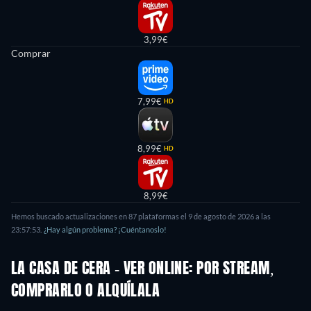
3,99€
Comprar
7,99€
HD
8,99€
HD
8,99€
Hemos buscado actualizaciones en
87
plataformas el
9 de agosto de 2026
a las
23:57:53
.
¿Hay algún problema? ¡Cuéntanoslo!
LA CASA DE CERA - VER ONLINE: POR STREAM,
COMPRARLO O ALQUÍLALA