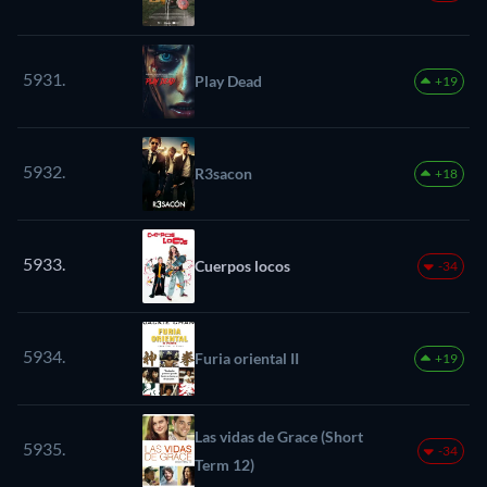
5931.
Play Dead
+19
5932.
R3sacon
+18
5933.
Cuerpos locos
-34
5934.
Furia oriental II
+19
Las vidas de Grace (Short
5935.
-34
Term 12)