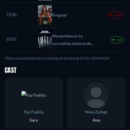
5936.
Singular
-4743
Marea blanca: La
5937.
+18
surrealista historia de
Rabo de Peixe
Última actualización de los rankings de streaming: 05:22, 06/08/2026
CAST
Paz Padilla
Maia Zaitegi
Sara
Ana