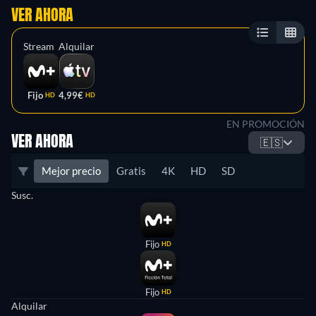
VER AHORA
Stream
Alquilar
Fijo
4,99€
HD
HD
EN PROMOCIÓN
VER AHORA
🇪🇸
Mejor precio
Gratis
4K
HD
SD
Susc.
Fijo
HD
Fijo
HD
Alquilar