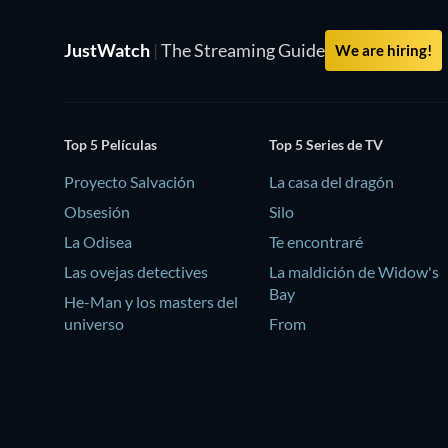
JustWatch
|
The Streaming Guide
We are hiring!
Top 5 Películas
Top 5 Series de TV
Proyecto Salvación
La casa del dragón
Obsesión
Silo
La Odisea
Te encontraré
Las ovejas detectives
La maldición de Widow's
Bay
He-Man y los masters del
universo
From