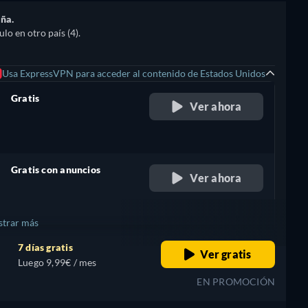
aña.
lo en otro país (4).
Usa ExpressVPN para acceder al contenido de Estados Unidos
Gratis
Ver ahora
retail price
Gratis con anuncios
Ver ahora
retail price
trar más
7 días gratis
Ver gratis
Luego 9,99€ / mes
EN PROMOCIÓN