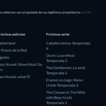
s externos son propiedad de sus legítimos propietarios.
(4.0.0)
róximas películas
Próximas series
atherland
Caballos lentos Temporada
6
l Precio de la Red
Dune: La profecía
guilas
Temporada 2
ory Scovel: Show Must Go
The Gentlemen: La serie
On
Temporada 2
aul Auster, what if?
El amor es ciego: Reino
Unido Temporada 3
The Chosen In The Wild
with Bear Grylls
Temporada 1