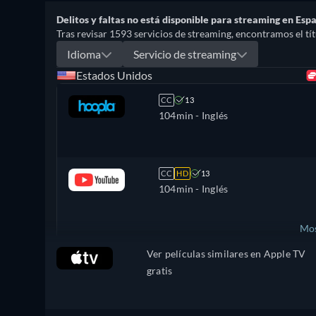
Delitos y faltas no está disponible para streaming en Esp
Tras revisar 1593 servicios de streaming, encontramos el títu
Idioma
Servicio de streaming
Estados Unidos
CC
13
104min
- Inglés
CC
HD
13
104min
- Inglés
Mos
Ver películas similares en Apple TV
Reino Unido
gratis