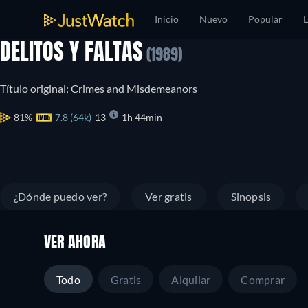
Inicio
Nuevo
Popular
L
DELITOS Y FALTAS
(1989)
Título original: Crimes and Misdemeanors
81%
7.8 (64k)
13
1h 44min
¿Dónde puedo ver?
Ver gratis
Sinopsis
VER AHORA
Todo
Gratis
Alquilar
Comprar