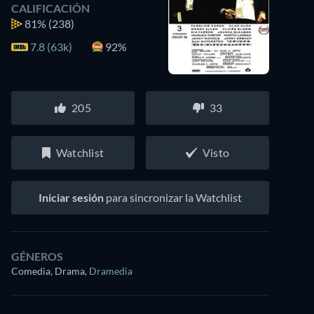
CALIFICACIÓN
81%
(238)
7.8 (63k)
92%
205
33
Watchlist
Visto
Iniciar sesión
para sincronizar la Watchlist
GÉNEROS
Comedia, Drama
,
Dramedia